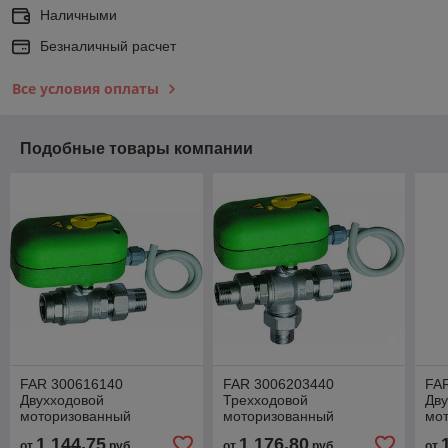
Наличными
Безналичный расчет
Все условия оплаты
Подобные товары компании
FAR 300616140
FAR 3006203440
FA
Двухходовой
Трехходовой
Дв
моторизованный
моторизованный
мо
шаровой кран с
шаровой кран с
шар
1 144,75
1 176,80
от
руб.
от
руб.
от