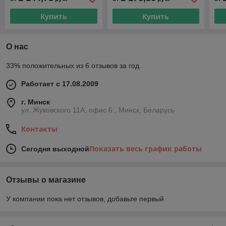
деблокировкой, 24В, 1",
деблокировкой, 24 В, 3/4",
деб
40,2 м3/ч
9,9 м3/ч
1/4
Купить
Купить
О нас
33% положительных из 6 отзывов за год
Работает с 17.08.2009
г. Минск
ул. Жуковского 11А, офис 6., Минск, Беларусь
Контакты
Показать весь график работы
Сегодня выходной
Отзывы о магазине
У компании пока нет отзывов, добавьте первый