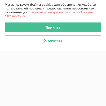
Мы используем файлы cookies для обеспечения удобства
пользователей портала и предоставления персональных
О нас
рекомендаций.
Вы можете настроить файлы cookies или
отключить их.
Контакты
Принять
Доставка и оплата
Отклонить
График работы
Полная версия сайта
Политика обработки cookies
Сайт создан на платформе Deal.by
Информация для покупателя
Юридическое лицо:
КИП-Эксперт ООО
220007, г. Минск, ул. Жуковского, 11А, пом. №6