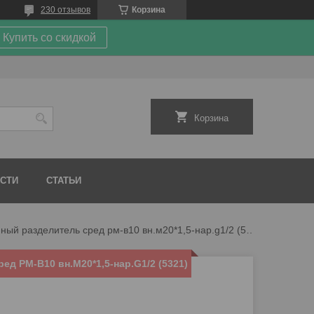
230 отзывов
Корзина
Купить со скидкой
Корзина
СТИ
СТАТЬИ
Мембранный разделитель сред рм-в10 вн.м20*1,5-нар.g1/2 (5321)
д РМ-В10 вн.М20*1,5-нар.G1/2 (5321)