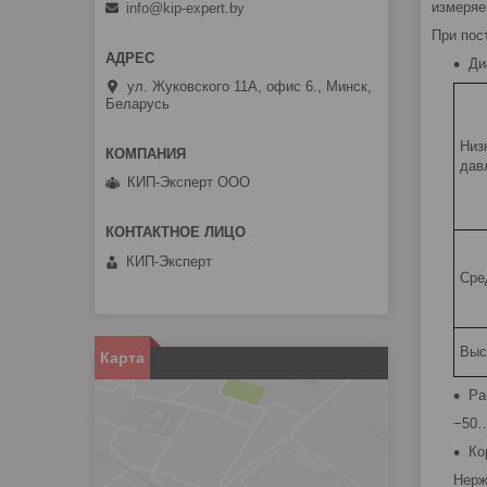
измеряе
info@kip-expert.by
При пос
Ди
ул. Жуковского 11А, офис 6., Минск,
Беларусь
Низ
дав
КИП-Эксперт ООО
КИП-Эксперт
Сре
Выс
Карта
Ра
−50…
Ко
Нерж