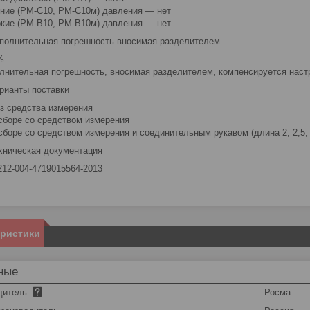
ние (РМ-С10, РМ-С10м) давления — нет
кие (РМ-В10, РМ-В10м) давления — нет
полнительная погрешность вносимая разделителем
%
лнительная погрешность, вносимая разделителем, компенсируется наст
рианты поставки
з средства измерения
сборе со средством измерения
боре со средством измерения и соеди­ни­тельным рукавом (длина 2; 2,5; 3,
хническая документация
212-004-4719015564-2013
еристики
ные
дитель
Росма