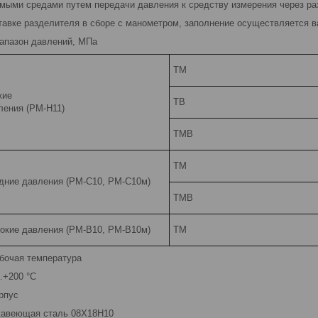
мыми средами путем передачи давления к средству измерения через р
тавке разделителя в сборе с маномет­ром, заполнение осуществляется в
апазон давлений, МПа
ТМ
кие
ТВ
ления (РМ-Н11)
ТМВ
ТМ
дние давления (РМ-С10, РМ-С10м)
ТМВ
окие давления (РМ-В10, РМ-В10м)
ТМ
бочая температура
+200 °C
рпус
авеющая сталь 08Х18Н10