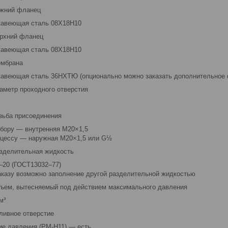
жний фланец
авеющая сталь 08Х18Н10
рхний фланец
авеющая сталь 08Х18Н10
мбрана
авеющая сталь 36НХТЮ (опционально можно заказать дополнительное 
аметр проходного отверстия
зьба присоединения
ибору — внутренняя M20×1,5
оцессу — наружная М20×1,5 или G½
зделительная жидкость
20 (ГОСТ13032–77)
аказу возможно заполнение другой разделительной жидкостью
ъем, вытесняемый под действием максимального давления
м³
ливное отверстие
ие давления (РМ-Н11) — есть