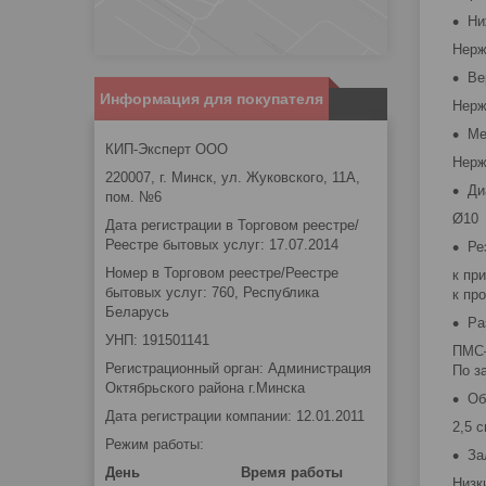
Ни
Нерж
Ве
Информация для покупателя
Нерж
Ме
КИП-Эксперт ООО
Нерж
220007, г. Минск, ул. Жуковского, 11А,
Ди
пом. №6
Ø10
Дата регистрации в Торговом реестре/
Реестре бытовых услуг: 17.07.2014
Ре
Номер в Торговом реестре/Реестре
к пр
бытовых услуг: 760, Республика
к пр
Беларусь
Ра
УНП: 191501141
ПМС–
Регистрационный орган: Администрация
По з
Октябрьского района г.Минска
Об
Дата регистрации компании: 12.01.2011
2,5 с
Режим работы:
За
День
Время работы
Низк