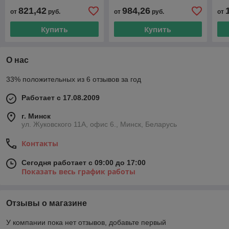
FTV120901401R2K
FTV220901401R2K
FT
821,42
984,26
от
руб.
от
руб.
от
Купить
Купить
О нас
33% положительных из 6 отзывов за год
Работает с 17.08.2009
г. Минск
ул. Жуковского 11А, офис 6., Минск, Беларусь
Контакты
Сегодня работает с 09:00 до 17:00
Показать весь график работы
Отзывы о магазине
У компании пока нет отзывов, добавьте первый