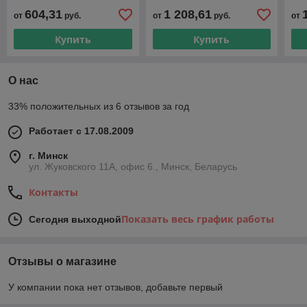
FTV110302601R2K
FTV120902301R2K
FT
604,31
1 208,61
от
руб.
от
руб.
от
Купить
Купить
О нас
33% положительных из 6 отзывов за год
Работает с 17.08.2009
г. Минск
ул. Жуковского 11А, офис 6., Минск, Беларусь
Контакты
Показать весь график работы
Сегодня выходной
Отзывы о магазине
У компании пока нет отзывов, добавьте первый