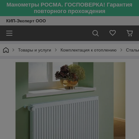
Манометры РОСМА. ГОСПОВЕРКА! Гарантия
повторного прохождения
КИП-Эксперт ООО
Товары и услуги
Комплектация к отоплению
Сталь