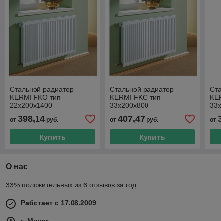
Стальной радиатор
Стальной радиатор
Ст
KERMI FKO тип
KERMI FKO тип
KE
22х200х1400
33х200х800
33
FKO220214W02
FKO330208W02
FK
398,14
407,47
от
руб.
от
руб.
от
Купить
Купить
О нас
33% положительных из 6 отзывов за год
Работает с 17.08.2009
г. Минск