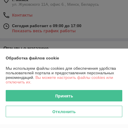
ул. Жуковского 11А, офис 6., Минск, Беларусь
Контакты
Сегодня работает с 09:00 до 17:00
Показать весь график работы
Отзывы о магазине
Обработка файлов cookie
У компании пока нет отзывов, добавьте первый
Мы используем файлы cookies для обеспечения удобства
пользователей портала и предоставления персональных
О нас
рекомендаций.
Вы можете настроить файлы cookies или
отключить их.
Контакты
Принять
Доставка и оплата
Отклонить
График работы