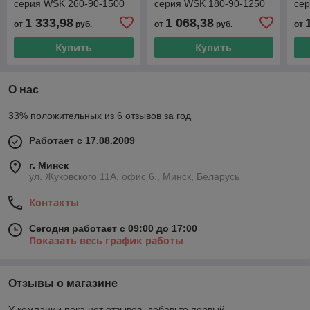
серия WSK 260-90-1500
серия WSK 180-90-1250
се
естественная конвекция
естественная конвекция
ест
1 333,98
1 068,38
от
руб.
от
руб.
от
Купить
Купить
О нас
33% положительных из 6 отзывов за год
Работает с 17.08.2009
г. Минск
ул. Жуковского 11А, офис 6., Минск, Беларусь
Контакты
Сегодня работает с 09:00 до 17:00
Показать весь график работы
Отзывы о магазине
У компании пока нет отзывов, добавьте первый