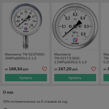
Манометр ТМ-521Р.00(0-
Манометр
Ма
25MPa)М20х1,5.1,0
ТМ-521ТЭ.00(0-
ТМ
2,5MPa)M20x1.5.1,0
0,2
189,54
187,20
от
руб.
от
руб.
от
Купить
Купить
О нас
33% положительных из 6 отзывов за год