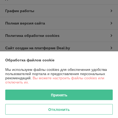
График работы
Полная версия сайта
Политика обработки cookies
Сайт создан на платформе Deal.by
Обработка файлов cookie
Информация для покупателя
Мы используем файлы cookies для обеспечения удобства
Юридическое лицо:
КИП-Эксперт ООО
пользователей портала и предоставления персональных
220007, г. Минск, ул. Жуковского, 11А, пом. №6
рекомендаций.
Вы можете настроить файлы cookies или
отключить их.
Регистрационный номер ЕГР: 191501141
УНП: 191501141
Принять
Регистрационный орган: Администрация Октябрьского района
г.Минска
Отклонить
Дата регистрации компании: 12.01.2011