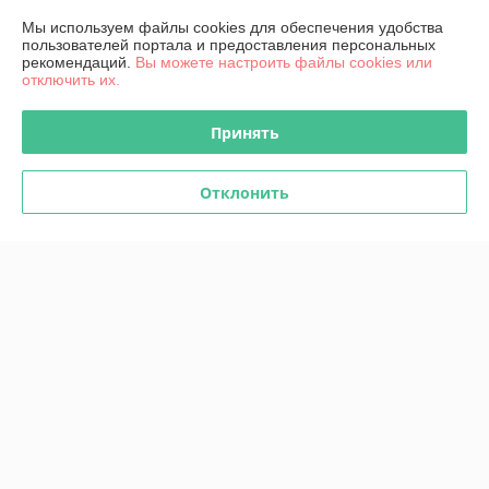
Мы используем файлы cookies для обеспечения удобства
пользователей портала и предоставления персональных
О нас
рекомендаций.
Вы можете настроить файлы cookies или
отключить их.
Контакты
Принять
Доставка и оплата
Отклонить
График работы
Полная версия сайта
Политика обработки cookies
Сайт создан на платформе Deal.by
Информация для покупателя
Юридическое лицо:
КИП-Эксперт ООО
220007, г. Минск, ул. Жуковского, 11А, пом. №6