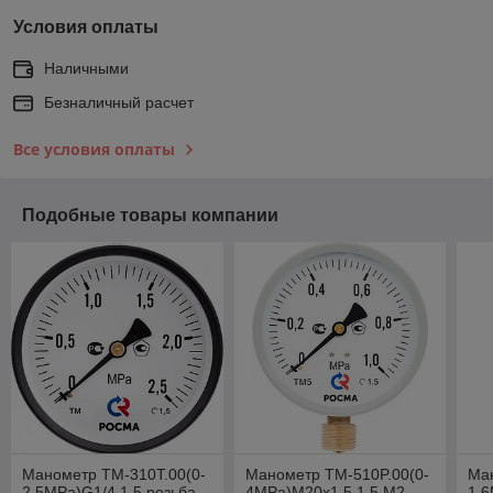
Условия оплаты
Наличными
Безналичный расчет
Все условия оплаты
Подобные товары компании
Манометр ТМ-310Т.00(0-
Манометр ТМ-510P.00(0-
Ма
2,5МРа)G1/4.1,5 резьба
4МРа)М20x1,5.1,5.M2
1,6