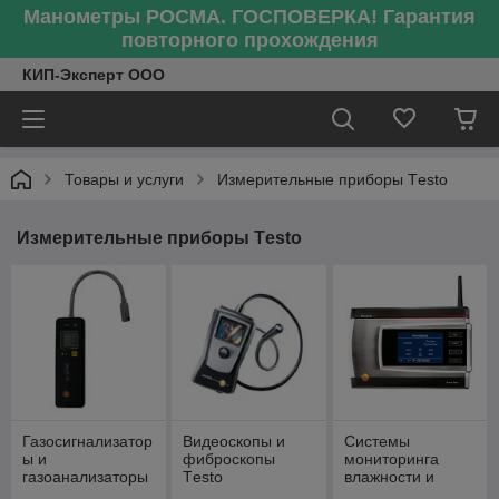
Манометры РОСМА. ГОСПОВЕРКА! Гарантия
повторного прохождения
КИП-Эксперт ООО
Товары и услуги
Измерительные приборы Тesto
Измерительные приборы Тesto
Газосигнализатор
Видеоскопы и
Системы
ы и
фиброскопы
мониторинга
газоанализаторы
Тesto
влажности и
Тesto
температуры