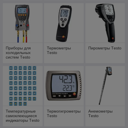
Тesto
Приборы для
Термометры
Пирометры Тesto
холодильных
Тesto
систем Тesto
Температурные
Термогигрометры
Анемометры
самоклеющиеся
Тesto
Тesto
индикаторы Тesto