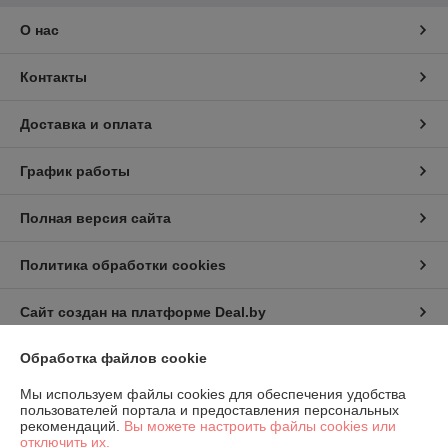
О нас
Контакты
Доставка и оплата
График работы
Полная версия сайта
Политика обработки cookies
Сайт создан на платформе Deal.by
Обработка файлов cookie
Информация для покупателя
Мы используем файлы cookies для обеспечения удобства
Юридическое лицо:
КИП-Эксперт ООО
пользователей портала и предоставления персональных
220007, г. Минск, ул. Жуковского, 11А, пом. №6
рекомендаций.
Вы можете настроить файлы cookies или
отключить их.