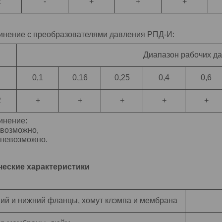
2
-
+
+
+
инение с преобразователями давления РПД-И:
Диапазон рабочих д
0,1
0,16
0,25
0,4
0,6
2
+
+
+
+
+
инение:
 возможно,
 невозможно.
ческие характеристики
ий и нижний фланцы, хомут клэмпа и мембрана