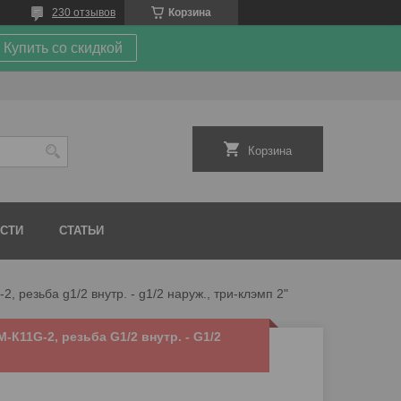
230 отзывов
Корзина
Купить со скидкой
Корзина
СТИ
СТАТЬИ
 резьба g1/2 внутр. - g1/2 наруж., три-клэмп 2"
К11G-2, резьба G1/2 внутр. - G1/2