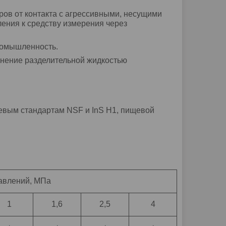
ов от контакта с агрессивными, несущими
ния к средству измерения через
ромышленность.
лнение разделительной жидкостью
евым стандартам NSF и InS H1, пищевой
авлений, МПа
1
1,6
2,5
4