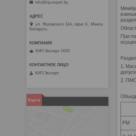
info@kip-expert.by
Мембра
взвеше
раздел
ул. Жуковского 11А, офис 6., Минск,
Облас
Беларусь
При по
осущес
КИП-Эксперт ООО
Раздел
1. Мас
допуск
КИП-Эксперт
2. ПМС
Объеди
Карта
РМ