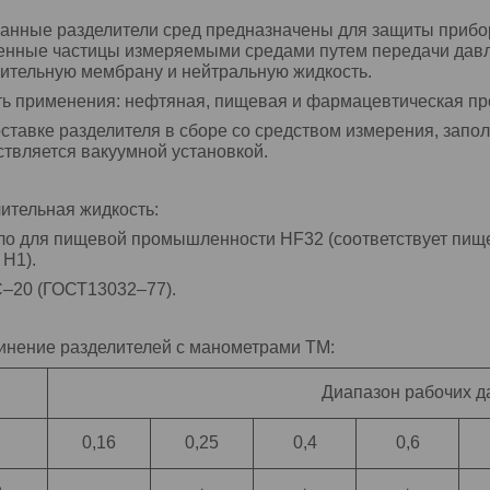
нные разделители сред предназначены для защиты прибор
нные частицы измеряемыми средами путем передачи давле
ительную мембрану и нейтральную жидкость.
ть применения: нефтяная, пищевая и фармацевтическая п
ставке разделителя в сборе со средством измерения, запо
твляется вакуумной установкой.
ительная жидкость:
ло для пищевой промышленности HF32 (соответствует пищ
 H1).
–20 (ГОСТ13032–77).
нение разделителей с манометрами ТМ:
Диапазон рабочих д
0,16
0,25
0,4
0,6