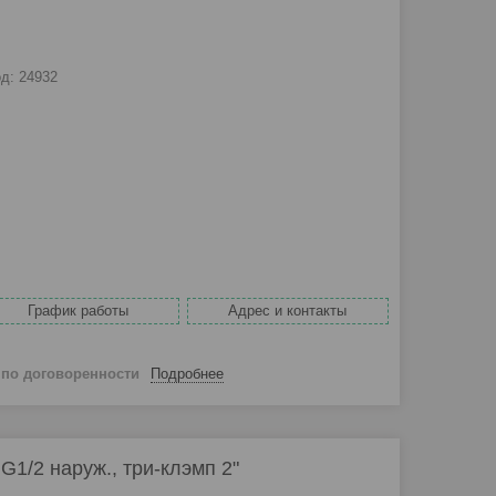
од:
24932
График работы
Адрес и контакты
й
по договоренности
Подробнее
G1/2 наруж., три-клэмп 2"