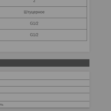
2
Штуцерное
G1/2
G1/2
ль