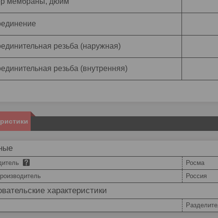
р мембраны, дюйм
оединение
единительная резьба (наружная)
единительная резьба (внутренняя)
еристики
ные
дитель
Росма
производитель
Россия
вательские характеристики
Разделите