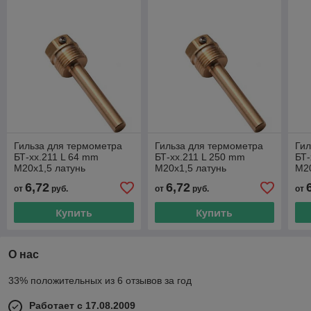
Гильза для термометра
Гильза для термометра
Гил
БТ-хх.211 L 64 mm
БТ-хх.211 L 250 mm
БТ-
M20x1,5 латунь
M20x1,5 латунь
M20
6,72
6,72
от
руб.
от
руб.
от
Купить
Купить
О нас
33% положительных из 6 отзывов за год
Работает с 17.08.2009