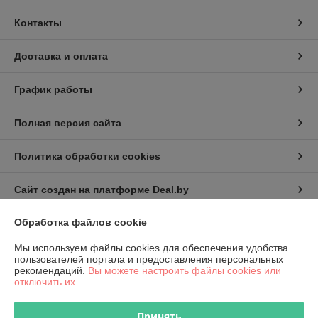
Контакты
Доставка и оплата
График работы
Полная версия сайта
Политика обработки cookies
Сайт создан на платформе Deal.by
Обработка файлов cookie
Информация для покупателя
Мы используем файлы cookies для обеспечения удобства
Юридическое лицо:
КИП-Эксперт ООО
пользователей портала и предоставления персональных
220007, г. Минск, ул. Жуковского, 11А, пом. №6
рекомендаций.
Вы можете настроить файлы cookies или
отключить их.
Регистрационный номер ЕГР: 191501141
УНП: 191501141
Принять