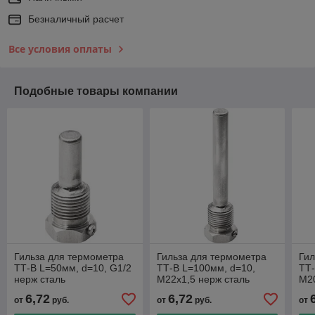
Безналичный расчет
Все условия оплаты
Подобные товары компании
Гильза для термометра
Гильза для термометра
Гил
ТТ-В L=50мм, d=10, G1/2
ТТ-В L=100мм, d=10,
ТТ-
нерж сталь
M22x1,5 нерж сталь
M20
6,72
6,72
от
руб.
от
руб.
от