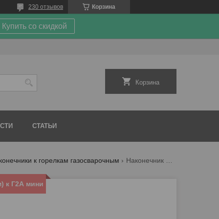
230 отзывов
Корзина
Купить со скидкой
Корзина
СТИ
СТАТЬИ
конечники к горелкам газосварочным
Наконечник №3а (2,0—4,0 мм) к г2а мини
) к Г2А мини