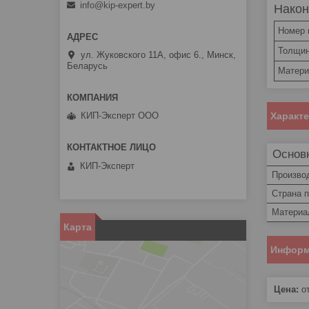
info@kip-expert.by
Након
Номер 
Толщин
ул. Жуковского 11А, офис 6., Минск,
Беларусь
Матери
Характ
КИП-Эксперт ООО
Основ
КИП-Эксперт
Произво
Страна 
Материа
Карта
Информ
Цена:
от