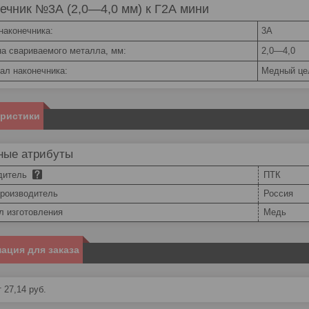
ечник №3А (2,0—4,0 мм) к Г2А мини
наконечника:
3А
а свариваемого металла, мм:
2,0—4,0
ал наконечника:
Медный це
еристики
ные атрибуты
дитель
ПТК
производитель
Россия
л изготовления
Медь
ация для заказа
 27,14
руб.