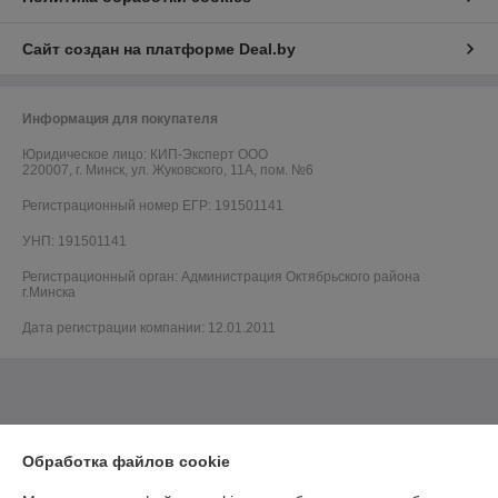
Сайт создан на платформе Deal.by
Информация для покупателя
Юридическое лицо:
КИП-Эксперт ООО
220007, г. Минск, ул. Жуковского, 11А, пом. №6
Регистрационный номер ЕГР: 191501141
УНП: 191501141
Регистрационный орган: Администрация Октябрьского района
г.Минска
Дата регистрации компании: 12.01.2011
Обработка файлов cookie