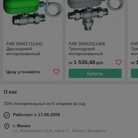
FAR 30061711440
FAR 30082011408
FA
Двухходовой
Трехходовой
Тр
моторизованный
моторизованный
мо
шаровой кран с
шаровой кран с
шар
1 535,48
от
руб.
от
деблокировкой, 220В, 1
деблокировкой, 24В, 1
деб
1/4", 68 м3/ч
1/4", 25,5 м3/ч
13,
Цену уточняйте
Купить
О нас
33% положительных из 6 отзывов за год
Работает с 17.08.2009
г. Минск
ул. Жуковского 11А, офис 6., Минск, Беларусь