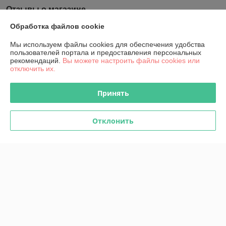
Отзывы о магазине
Обработка файлов cookie
У компании пока нет отзывов, добавьте первый
Мы используем файлы cookies для обеспечения удобства
пользователей портала и предоставления персональных
О нас
рекомендаций.
Вы можете настроить файлы cookies или
отключить их.
Контакты
Принять
Доставка и оплата
Отклонить
График работы
Полная версия сайта
Политика обработки cookies
Сайт создан на платформе Deal.by