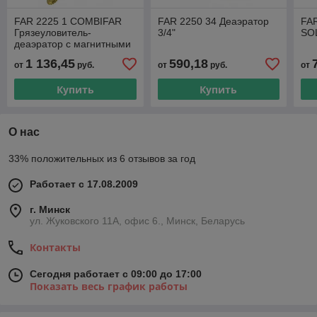
FAR 2225 1 COMBIFAR
FAR 2250 34 Деаэратор
FAR
Грязеуловитель-
3/4"
SO
деаэратор с магнитными
вставками 1"
1 136,45
590,18
от
руб.
от
руб.
от
Купить
Купить
О нас
33% положительных из 6 отзывов за год
Работает с 17.08.2009
г. Минск
ул. Жуковского 11А, офис 6., Минск, Беларусь
Контакты
Сегодня работает с 09:00 до 17:00
Показать весь график работы