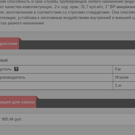
ная способность и срок службы трубопроводов любого назначения (водо
 от качества комплектующих. 2-х ход. кран, 31,7 куб.м/ч, 1" ВР-американ
ия, изготовленная в соответствии со строгими стандартами. Она способ
етизации, устойчива к негативным воздействиям внутренней и внешней с
ктах разного назначения.
еристики
ные
дитель
Far
производитель
Италия
1 кг
ация для заказа
 900,44
руб.