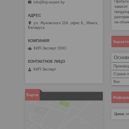
Пропуск
info@kip-expert.by
зависят
продукц
разгерм
на объе
ул. Жуковского 11А, офис 6., Минск,
Беларусь
Характ
КИП-Эксперт ООО
Основ
Произво
КИП-Эксперт
Страна 
Вес
Карта
Информ
Цена:
от