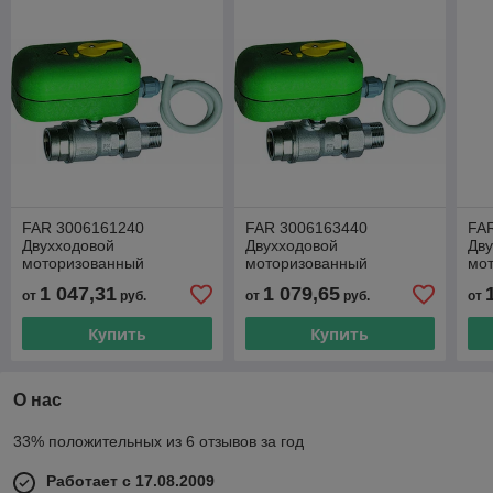
FAR 3006161240
FAR 3006163440
FA
Двухходовой
Двухходовой
Дв
моторизованный
моторизованный
мо
шаровой кран с
шаровой кран с
шар
1 047,31
1 079,65
от
руб.
от
руб.
от
деблокировкой, 24В, 1/2",
деблокировкой, 24В, 3/4",
деб
12,6 м3/ч
17,5 м3/ч
9 м
Купить
Купить
О нас
33% положительных из 6 отзывов за год
Работает с 17.08.2009