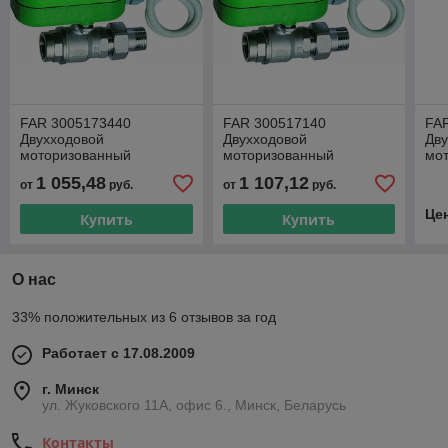
FAR 3005173440
FAR 300517140
FA
Двухходовой
Двухходовой
Дв
моторизованный
моторизованный
мо
шаровой кран с
шаровой кран с
шар
1 055,48
1 107,12
от
руб.
от
руб.
деблокировкой, 220В,
деблокировкой, 220В, 1",
деб
3/4", 16,7 м3/ч
31,7 м3/ч
1/4
Це
Купить
Купить
О нас
33% положительных из 6 отзывов за год
Работает с 17.08.2009
г. Минск
ул. Жуковского 11А, офис 6., Минск, Беларусь
Контакты