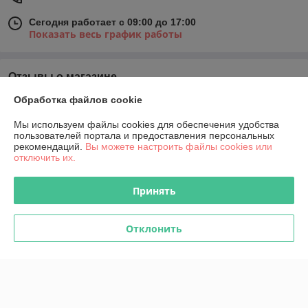
Сегодня работает с 09:00 до 17:00
Показать весь график работы
Отзывы о магазине
Обработка файлов cookie
У компании пока нет отзывов, добавьте первый
Мы используем файлы cookies для обеспечения удобства
пользователей портала и предоставления персональных
О нас
рекомендаций.
Вы можете настроить файлы cookies или
отключить их.
Контакты
Принять
Доставка и оплата
Отклонить
График работы
Полная версия сайта
Политика обработки cookies