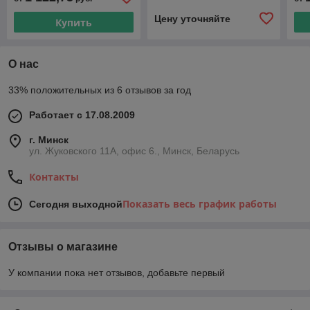
деблокировкой, 220В, 1",
деблокировкой, 220В, 1
деб
40,2 м3/ч
1/4", 68 м3/ч
1/2
Цену уточняйте
Купить
О нас
33% положительных из 6 отзывов за год
Работает с 17.08.2009
г. Минск
ул. Жуковского 11А, офис 6., Минск, Беларусь
Контакты
Показать весь график работы
Сегодня выходной
Отзывы о магазине
У компании пока нет отзывов, добавьте первый