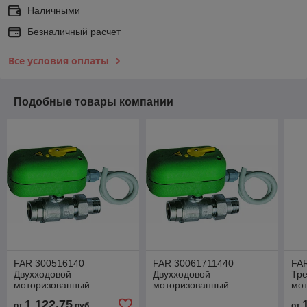
Наличными
Безналичный расчет
Все условия оплаты
Подобные товары компании
FAR 300516140
FAR 30061711440
FA
Двухходовой
Двухходовой
Тр
моторизованный
моторизованный
мо
шаровой кран с
шаровой кран с
шар
1 122,75
от
руб.
от