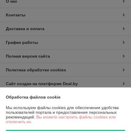
О нас
Контакты
Доставка и оплата
График работы
Полная версия сайта
Политика обработки cookies
Сайт создан на платформе Deal.by
Обработка файлов cookie
Информация для покупателя
Мы используем файлы cookies для обеспечения удобства
Юридическое лицо:
КИП-Эксперт ООО
пользователей портала и предоставления персональных
220007, г. Минск, ул. Жуковского, 11А, пом. №6
рекомендаций.
Вы можете настроить файлы cookies или
отключить их.
Регистрационный номер ЕГР: 191501141