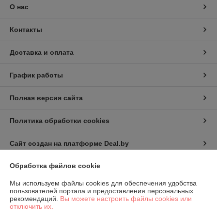
О нас
Контакты
Доставка и оплата
График работы
Полная версия сайта
Политика обработки cookies
Сайт создан на платформе Deal.by
Обработка файлов cookie
Информация для покупателя
Мы используем файлы cookies для обеспечения удобства
Юридическое лицо:
КИП-Эксперт ООО
пользователей портала и предоставления персональных
220007, г. Минск, ул. Жуковского, 11А, пом. №6
рекомендаций.
Вы можете настроить файлы cookies или
отключить их.
Регистрационный номер ЕГР: 191501141