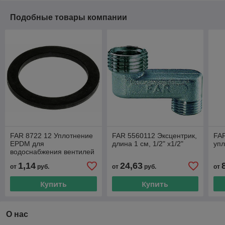
Подобные товары компании
FAR 8722 12 Уплотнение
FAR 5560112 Эксцентрик,
FAR
EPDM для
длина 1 см, 1/2" x1/2"
упл
водоснабжения вентилей
редукторов давления и
1,14
24,63
от
руб.
от
руб.
от
подпитки, фильтров 1/2
Купить
Купить
О нас