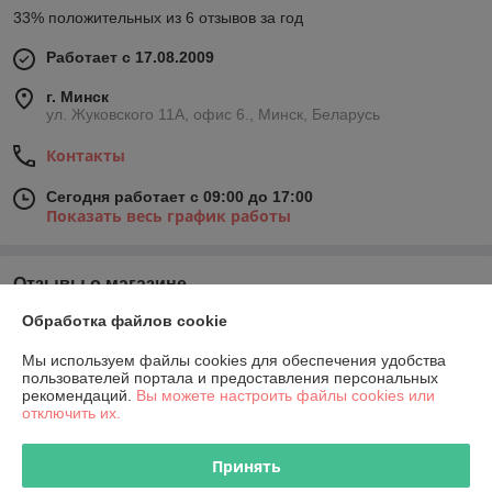
33% положительных из 6 отзывов за год
Работает с 17.08.2009
г. Минск
ул. Жуковского 11А, офис 6., Минск, Беларусь
Контакты
Сегодня работает с 09:00 до 17:00
Показать весь график работы
Отзывы о магазине
Обработка файлов cookie
У компании пока нет отзывов, добавьте первый
Мы используем файлы cookies для обеспечения удобства
пользователей портала и предоставления персональных
О нас
рекомендаций.
Вы можете настроить файлы cookies или
отключить их.
Контакты
Принять