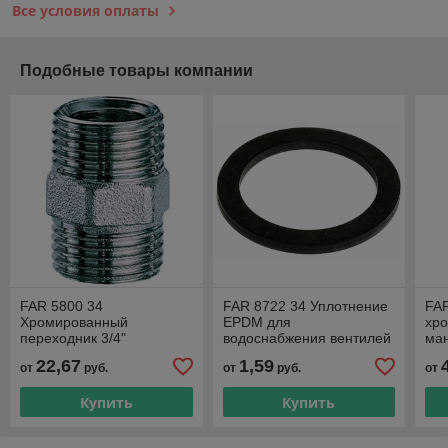
Все условия оплаты
Подобные товары компании
FAR 5800 34
FAR 8722 34 Уплотнение
FA
Хромированный
EPDM для
хр
переходник 3/4"
водоснабжения вентилей
ман
редукторов давления и
22,67
1,59
от
руб.
от
руб.
от
подпитки, фильтров 3/4
Купить
Купить