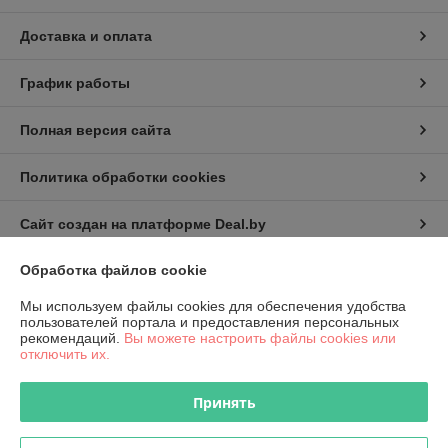
Доставка и оплата
График работы
Полная версия сайта
Политика обработки cookies
Сайт создан на платформе Deal.by
Обработка файлов cookie
Информация для покупателя
Мы используем файлы cookies для обеспечения удобства
Юридическое лицо:
КИП-Эксперт ООО
пользователей портала и предоставления персональных
220007, г. Минск, ул. Жуковского, 11А, пом. №6
рекомендаций.
Вы можете настроить файлы cookies или
отключить их.
Регистрационный номер ЕГР: 191501141
УНП: 191501141
Принять
Регистрационный орган: Администрация Октябрьского района
г.Минска