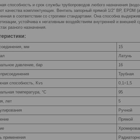
ная способность и срок службы трубопроводов любого назначения (водо
 от качества комплектующих. Вентиль запорный прямой 1/2" ВР, EPDM (
ленная в соответствии со строгими стандартами. Она способна выдержи
етизации, устойчива к негативным воздействиям внутренней и внешней с
ктах разного назначения.
теристики:
соединения, мм
15
ал
Латунь
альное давление, бар
16
 присоединения
Трубная
кная способность, Kvs
0,1÷1,5
альная температура, °С
95
я, лет
5
гулирования
Ручной
ение
Прямой
ие
Хромирова
ь применения
Радиаторн