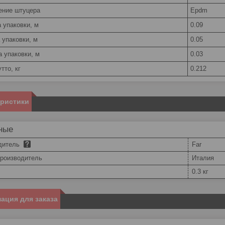
ение штуцера
Epdm
 упаковки, м
0.09
 упаковки, м
0.05
а упаковки, м
0.03
тто, кг
0.212
еристики
ные
дитель
Far
производитель
Италия
0.3 кг
ация для заказа