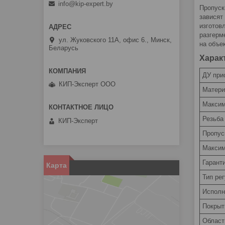
info@kip-expert.by
Пропуск
зависят
изготов
разгерм
ул. Жуковского 11А, офис 6., Минск,
на объе
Беларусь
Харак
ДУ при
КИП-Эксперт ООО
Матери
Максим
Резьба
КИП-Эксперт
Пропус
Максим
Гаранти
Карта
Тип ре
Исполн
Покрыт
Област