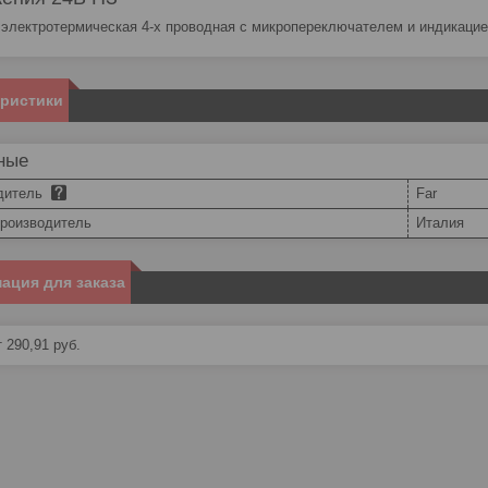
 электротермическая 4-х проводная с микропереключателем и индикацие
еристики
ные
дитель
Far
производитель
Италия
ация для заказа
 290,91
руб.