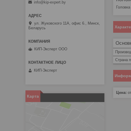
info@kip-expert.by
Головка
ул. Жуковского 11А, офис 6., Минск,
Характ
Беларусь
Основ
КИП-Эксперт ООО
Произво
Страна 
КИП-Эксперт
Информ
Цена:
от
Карта