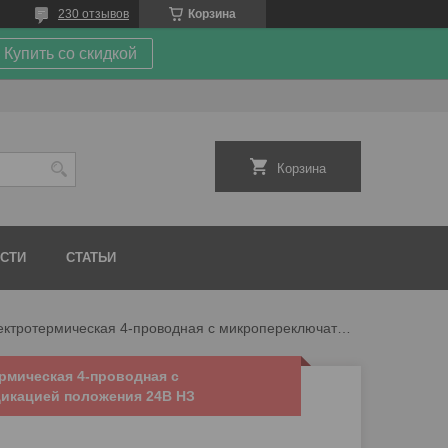
230 отзывов
Корзина
Купить со скидкой
Корзина
СТИ
СТАТЬИ
Far 1914 головка электротермическая 4-проводная с микропереключателем и индикацией положения 24в нз
рмическая 4-проводная с
икацией положения 24В НЗ