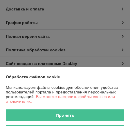
Доставка и оплата
График работы
Полная версия сайта
Политика обработки cookies
Сайт создан на платформе Deal.by
Обработка файлов cookie
Информация для покупателя
Мы используем файлы cookies для обеспечения удобства
Юридическое лицо:
КИП-Эксперт ООО
пользователей портала и предоставления персональных
220007, г. Минск, ул. Жуковского, 11А, пом. №6
рекомендаций.
Вы можете настроить файлы cookies или
отключить их.
Регистрационный номер ЕГР: 191501141
УНП: 191501141
Принять
Регистрационный орган: Администрация Октябрьского района
г.Минска