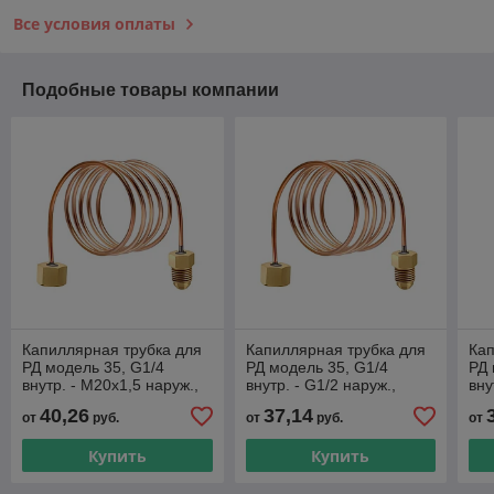
Все условия оплаты
Подобные товары компании
Капиллярная трубка для
Капиллярная трубка для
Кап
РД модель 35, G1/4
РД модель 35, G1/4
РД 
внутр. - M20x1,5 наруж.,
внутр. - G1/2 наруж.,
вну
длина 3м
длина 2м
дли
40,26
37,14
от
руб.
от
руб.
от
Купить
Купить