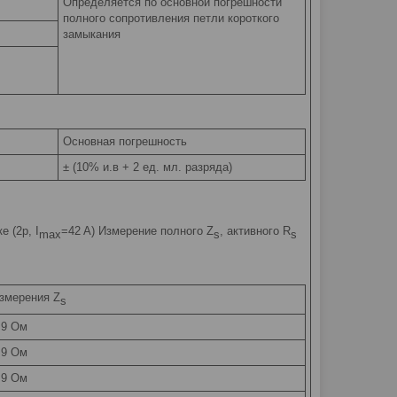
Определяется по основной погрешности
полного сопротивления петли короткого
замыкания
Основная погрешность
± (10% и.в + 2 ед. мл. разряда)
 (2p, I
=42 A) Измерение полного Z
, активного R
max
s
s
змерения Z
s
9,9 Ом
9,9 Ом
9,9 Ом