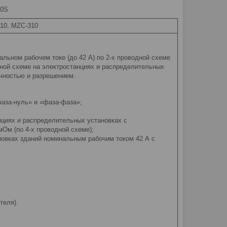
10S
10, MZC-310
льном рабочем токе (до 42 А) по 2-х проводной схеме
дной схеме на электростанциях и распределительных
очностью и разрешением.
фаза-нуль» и «фаза-фаза»;
нциях и распределительных установках с
Ом (по 4-х проводной схеме);
новках зданий номинальным рабочим током 42 А с
теля).