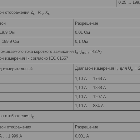
0,25 ... 19
он отображения Z
, R
, X
s
s
s
зон
Разрешение
. 19,9 Ом
0,01 Ом
.. 199,9 Ом
0,1 Ом
 ожидаемого тока короткого замыкания I
(I
=42 A)
к
max
он измерения Iк согласно IEC 61557
Диапазон измерения I
для U
= 2
д измерительный
к
n
1,10 А ... 1768 А
1,10 А ... 1338 А
1,10 А ... 1207 А
1,10 А ... 884 А
он отображения I
к
зон отображения
Разрешение
А ... 1,999 А
0,001 А