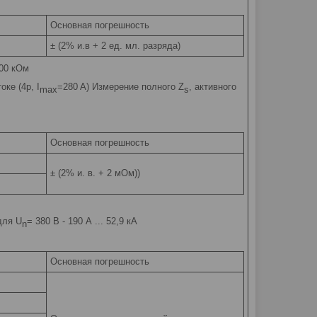
Основная погрешность
± (2% и.в + 2 ед. мл. разряда)
200 кОм
ке (4p, I
=280 A) Измерение полного Z
, активного
max
s
Основная погрешность
± (2% и. в. + 2 мОм))
 для U
= 380 В - 190 А ... 52,9 кА
n
Основная погрешность