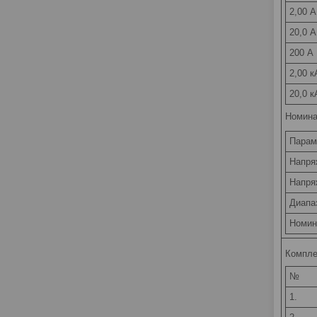
2,00 А
20,0 А
200 А 
2,00 к
20,0 к
Номина
Парам
Напря
Напря
Диапа
Номин
Компле
№
1.