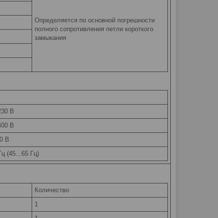
Определяется по основной погрешности
полного сопротивления петли короткого
замыкания
230 В
400 В
40 В
ц (45...65 Гц)
Количество
1