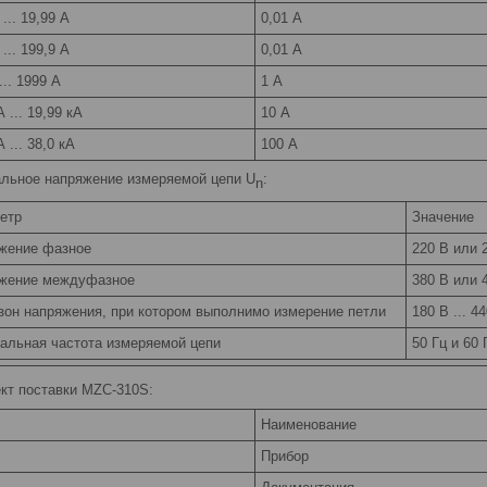
 ... 19,99 А
0,01 А
 ... 199,9 А
0,01 А
... 1999 А
1 А
А ... 19,99 кА
10 А
А ... 38,0 кА
100 А
льное напряжение измеряемой цепи U
:
n
етр
Значение
жение фазное
220 В или 
жение междуфазное
380 В или 
зон напряжения, при котором выполнимо измерение петли
180 В ... 4
альная частота измеряемой цепи
50 Гц и 60 Г
кт поставки MZC-310S:
Наименование
Прибор