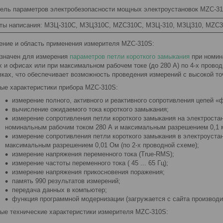
ель параметров электробезопасности мощных электроустановок MZC-3
ты написания: МЗЦ-310С, МЗЦ310С, MZC310C, МЗЦ-310, МЗЦ310, MZC3
ение и область применения измерителя MZC-310S:
значен для измерения
параметров петли короткого замыкания
при номина
х и офисах или при максимальном рабочем токе (до 280 А) по 4-х прово
вках, что обеспечивает возможность проведения измерений с высокой т
ые характеристики прибора MZC-310S:
измерение полного, активного и реактивного сопротивления цепей «
вычисление ожидаемого тока короткого замыкания;
измерение сопротивления петли короткого замыкания на электроста
номинальным рабочим током 280 А и максимальным разрешением 0,1 м
измерение сопротивления петли короткого замыкания в электроуста
максимальным разрешением 0,01 Ом (по 2-х проводной схеме);
измерение напряжения переменного тока (True-RMS);
измерение частоты переменного тока ( 45 ... 65 Гц);
измерение напряжения прикосновения поражения;
память 990 результатов измерений;
передача данных в компьютер;
функция программной модернизации (загружается с сайта производи
ые технические характеристики измерителя MZC-310S: