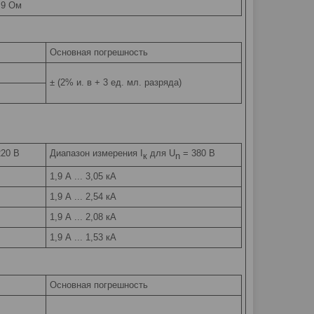
9,9 Ом
Основная погрешность
± (2% и. в + 3 ед. мл. разряда)
20 В
Диапазон измерения I
для U
= 380 В
к
n
1,9 А ... 3,05 кА
1,9 А ... 2,54 кА
1,9 А ... 2,08 кА
1,9 А ... 1,53 кА
Основная погрешность