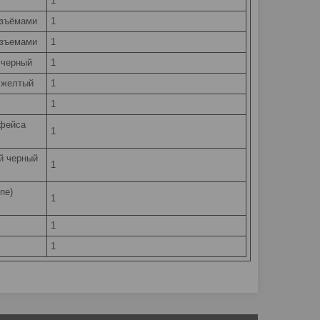
1
азъёмами
1
азъемами
1
 черный
1
 желтый
1
1
рфейса
1
й черный
1
ne)
1
1
1