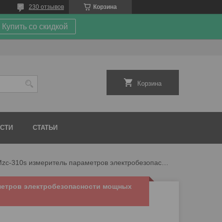
230 отзывов
Корзина
Купить со скидкой
Корзина
СТИ
СТАТЬИ
Mzc-310s измеритель параметров электробезопасности мощных электроустановок mzc-310s
метров электробезопасности мощных