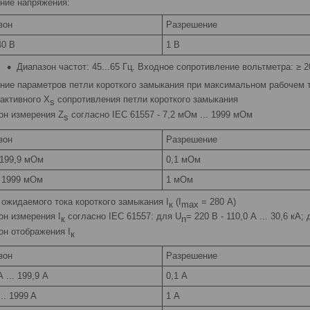
ние напряжения:
зон
Разрешение
40 В
1 В
Диапазон частот: 45...65 Гц. Входное сопротивление вольтметра: ≥ 
ние параметров петли короткого замыкания при максимальном рабочем то
активного X
сопротивления петли короткого замыкания
s
он измерения Z
согласно IEC 61557 - 7,2 мОм ... 1999 мОм
s
зон
Разрешение
. 199,9 мОм
0,1 мОм
. 1999 мОм
1 мОм
 ожидаемого тока короткого замыкания I
(I
= 280 А)
к
max
он измерения I
согласно IEC 61557: для U
= 220 В - 110,0 А ... 30,6 кА;
к
n
он отображения I
к
зон
Разрешение
А ... 199,9 A
0,1 А
... 1999 A
1 А