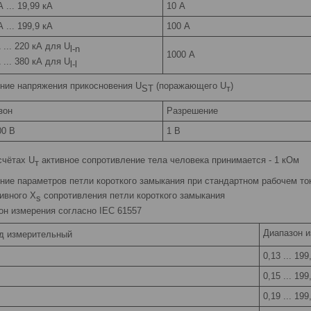
А ... 19,99 кА
10 А
А ... 199,9 кА
100 А
 ... 220 кА для U
l-n
1000 А
 ... 380 кА для U
l-l
ние напряжения прикосновения U
(поражающего U
)
ST
т
зон
Разрешение
00 В
1 В
счётах U
активное сопротивление тела человека принимается - 1 кОм
т
ние параметров петли короткого замыкания при стандартном рабочем токе
тивного X
сопротивления петли короткого замыкания
s
он измерения согласно IEC 61557
Диапазон и
д измерительный
0,13 ... 19
0,15 ... 19
0,19 ... 19