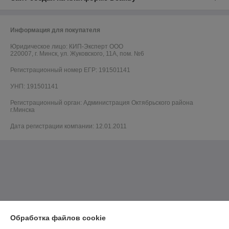
Информация для покупателя
Юридическое лицо:
КИП-Эксперт ООО
220007, г. Минск, ул. Жуковского, 11А, пом. №6
Регистрационный номер ЕГР: 191501141
УНП: 191501141
Регистрационный орган: Администрация Октябрьского района
г.Минска
Дата регистрации компании: 12.01.2011
Обработка файлов cookie