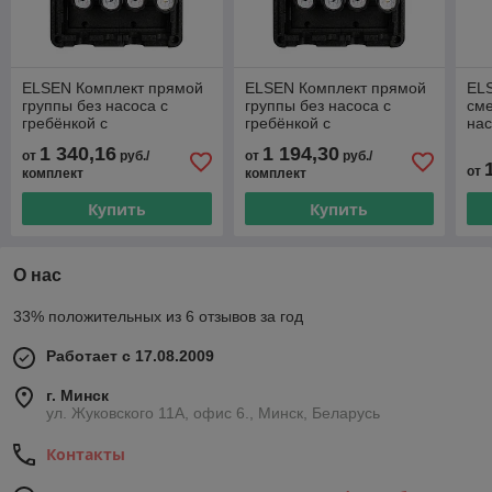
ELSEN Комплект прямой
ELSEN Комплект прямой
ELS
группы без насоса с
группы без насоса с
сме
гребёнкой с
гребёнкой с
на
гидрострелкой, 4 контура,
гидрострелкой, 3 контура,
1 340,16
1 194,30
от
руб./
от
руб./
DN20 EFG20.04
DN20 EFG20-3
от
комплект
комплект
Купить
Купить
О нас
33% положительных из 6 отзывов за год
Работает с 17.08.2009
г. Минск
ул. Жуковского 11А, офис 6., Минск, Беларусь
Контакты