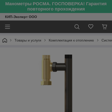
Манометры РОСМА. ГОСПОВЕРКА! Гарантия
повторного прохождения
КИП-Эксперт ООО
Товары и услуги
Комплектация к отоплению
Систе