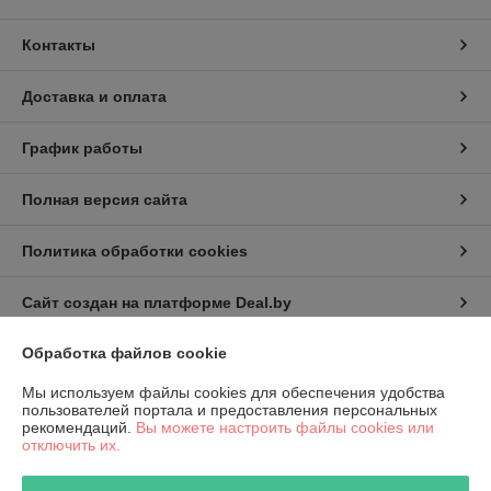
Контакты
Доставка и оплата
График работы
Полная версия сайта
Политика обработки cookies
Сайт создан на платформе Deal.by
Обработка файлов cookie
Информация для покупателя
Мы используем файлы cookies для обеспечения удобства
Юридическое лицо:
КИП-Эксперт ООО
пользователей портала и предоставления персональных
220007, г. Минск, ул. Жуковского, 11А, пом. №6
рекомендаций.
Вы можете настроить файлы cookies или
отключить их.
Регистрационный номер ЕГР: 191501141