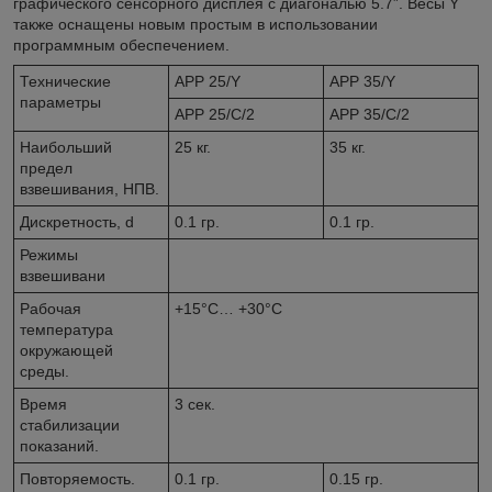
графического сенсорного дисплея с диагональю 5.7”. Весы Y
также оснащены новым простым в использовании
программным обеспечением.
Технические
APP 25/Y
APP 35/Y
параметры
APP 25/C/2
APP 35/C/2
Наибольший
25 кг.
35 кг.
предел
взвешивания, НПВ.
Дискретность, d
0.1 гр.
0.1 гр.
Режимы
взвешивани
Рабочая
+15°C… +30°C
температура
окружающей
среды.
Время
3 сек.
стабилизации
показаний.
Повторяемость.
0.1 гр.
0.15 гр.