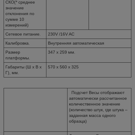
СКО(* среднее
значение
отклонения по
сумме 10
измерений)
Сетевое питание.
230V /16V AC
Калибровка.
Внутренняя автоматическая
Размер
347 х 259 мм.
платформы.
Габариты (Ш х В х
570 x 560 x 325
Г), мм.
Подсчет Весы отображают
автоматически рассчитанное
количественное значение
(количество штук, где штука –
заданная масса одного
образца)