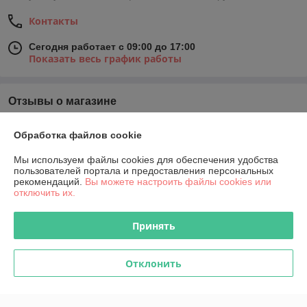
Контакты
Сегодня работает с 09:00 до 17:00
Показать весь график работы
Отзывы о магазине
У компании пока нет отзывов, добавьте первый
Обработка файлов cookie
Мы используем файлы cookies для обеспечения удобства
О нас
пользователей портала и предоставления персональных
рекомендаций.
Вы можете настроить файлы cookies или
отключить их.
Контакты
Принять
Доставка и оплата
Отклонить
График работы
Полная версия сайта