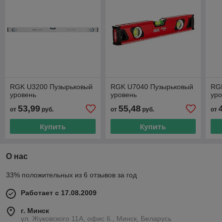
RGK U3200 Пузырьковый
RGK U7040 Пузырьковый
RG
уровень
уровень
уро
53,99
55,48
от
руб.
от
руб.
от
Купить
Купить
О нас
33% положительных из 6 отзывов за год
Работает с 17.08.2009
г. Минск
ул. Жуковского 11А, офис 6., Минск, Беларусь