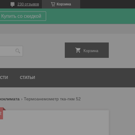
230 отзывов
Корзина
Купить со скидкой
Корзина
СТИ
СТАТЬИ
роклимата
Термоанемометр тка-пкм 52
2