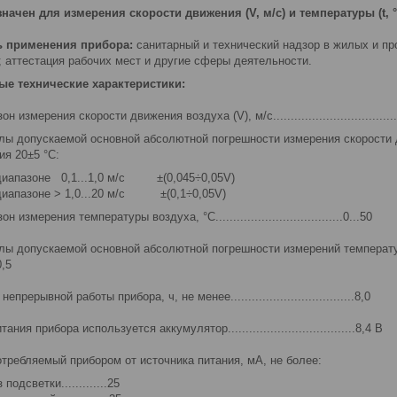
начен для измерения скорости движения (V, м/с) и температуры (t, °
ь применения прибора:
санитарный и технический надзор в жилых и пр
; аттестация рабочих мест и другие сферы деятельности.
е технические характеристики:
н измерения скорости движения воздуха (V), м/с......................................
лы допускаемой основной абсолютной погрешности измерения скорости 
ия 20±5 °С:
диапазоне 0,1...1,0 м/с ±(0,045÷0,05V)
диапазоне > 1,0...20 м/с ±(0,1÷0,05V)
н измерения температуры воздуха, °С....................................0...50
лы допускаемой основной абсолютной погрешности измерений температур
0,5
епрерывной работы прибора, ч, не менее...................................8,0
ания прибора используется аккумулятор....................................8,4 В
потребляемый прибором от источника питания, мА, не более:
 подсветки.............25