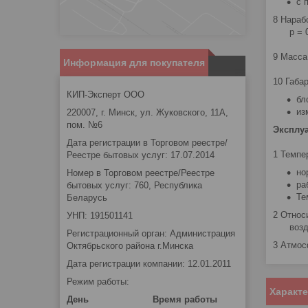
с п
8 Нараб
р = 0,8,
9 Масса пр
Информация для покупателя
10 Габа
КИП-Эксперт ООО
бло
изм
220007, г. Минск, ул. Жуковского, 11А,
пом. №6
Эксплу
Дата регистрации в Торговом реестре/
1 Темпе
Реестре бытовых услуг: 17.07.2014
нор
Номер в Торговом реестре/Реестре
раб
бытовых услуг: 760, Республика
Тем
Беларусь
2 Относ
УНП: 191501141
воздуха 25
Регистрационный орган: Администрация
3 Атмосфер
Октябрьского района г.Минска
Дата регистрации компании: 12.01.2011
Режим работы:
Характ
День
Время работы