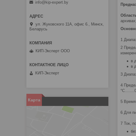
info@kip-expert.by
Предназ
Област
архивах
ул. Жуковского 11А, офис 6., Минск,
Основны
Беларусь
1 Диапазо
2 Преде
КИП-Эксперт ООО
измерен
в 
в 
КИП-Эксперт
3 Диапазо
4 Преде
°С........
Карта
5 Время н
6 Для пит
7 Ток, 
без