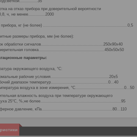
одсветкой...............35
отка на отказ прибора при доверительной вероятности
 ч, не менее..............2000
ибора, кг (не более) .....................................................................0,5
ритные размеры прибора, мм (не более):
к обработки сигналов...................................................250х90х40
ерительная головка......................................................450х50х50
атационные параметры:
ратура окружающего воздуха, °C:
мальные рабочие условия................................................20±5
очий диапазон температур...............................................0...40
пература воздуха в зоне измерения, °C........................................0...50
ительная влажность воздуха при температуре окружающего
°С, %,не болеe..................................................................95
ное давление, кПа..........................................................80...110
еристики