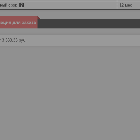
йный срок
12 мес
ация для заказа
 3 333,33
руб.