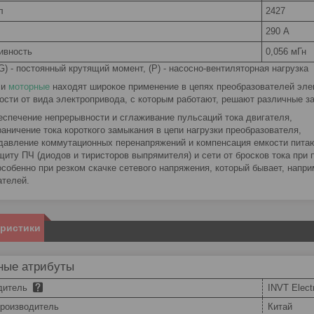
л
2427
290 А
ивность
0,056 мГн
(G) - постоянный крутящий момент, (Р) - насосно-вентиляторная нагрузка
ли
моторные
находят широкое применение в цепях преобразователей эле
ости от вида электропривода, с которым работают, решают различные з
еспечение непрерывности и сглаживание пульсаций тока двигателя,
раничение тока короткого замыкания в цепи нагрузки преобразователя,
давление коммутационных перенапряжений и компенсация емкости пита
щиту ПЧ (диодов и тиристоров выпрямителя) и сети от бросков тока при
особенно при резком скачке сетевого напряжения, который бывает, нап
ателей.
еристики
ные атрибуты
дитель
INVT Electr
производитель
Китай