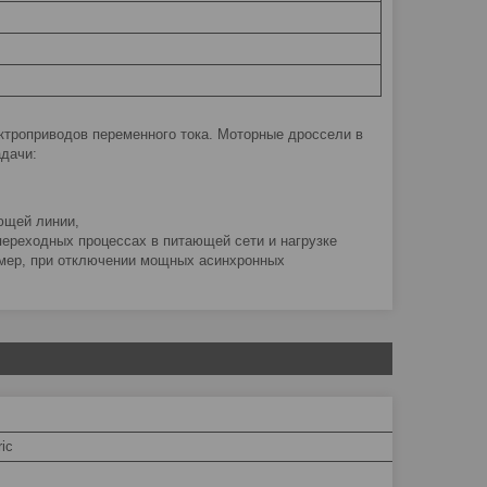
ктроприводов переменного тока. Моторные дроссели в
адачи:
ющей линии,
 переходных процессах в питающей сети и нагрузке
ример, при отключении мощных асинхронных
ic