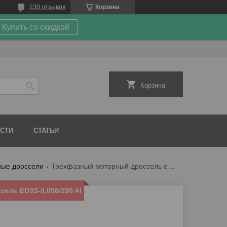
230 отзывов
Корзина
Купить со скидкой
Корзина
СТИ
СТАТЬИ
ные дроссели
Трехфазный моторный дроссель ed3s-0,056/290 al
ель ED3S-0,056/290 Al