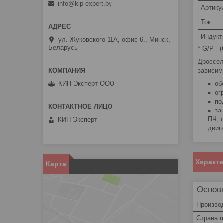
info@kip-expert.by
Артику
Ток
Индукт
ул. Жуковского 11А, офис 6., Минск,
Беларусь
* G/P - 
Дроссе
зависим
об
КИП-Эксперт ООО
ог
по
за
ПЧ, 
КИП-Эксперт
двиг
Характ
Карта
Основ
Произво
Страна 