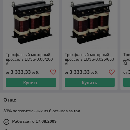
Трехфазный моторный
Трехфазный моторный
Тр
дроссель ED3S-0,08/200
дроссель ED3S-0,025/650
дро
Al
Al
Al
3 333,33
3 333,33
от
руб.
от
руб.
от
Купить
Купить
О нас
33% положительных из 6 отзывов за год
Работает с 17.08.2009