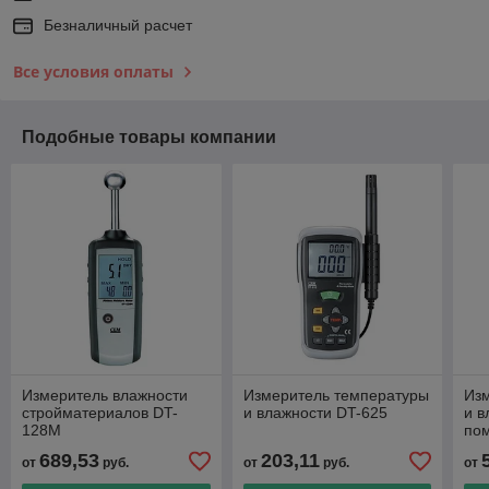
Безналичный расчет
Все условия оплаты
Подобные товары компании
Измеритель влажности
Измеритель температуры
Из
стройматериалов DT-
и влажности DT-625
и в
128M
по
689,53
203,11
от
руб.
от
руб.
от