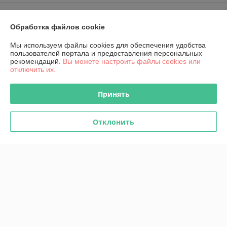
Контакты
Обработка файлов cookie
Доставка и оплата
Мы используем файлы cookies для обеспечения удобства
пользователей портала и предоставления персональных
рекомендаций.
Вы можете настроить файлы cookies или
График работы
отключить их.
Полная версия сайта
Принять
Политика обработки cookies
Отклонить
Сайт создан на платформе Deal.by
Информация для покупателя
Юридическое лицо:
КИП-Эксперт ООО
220007, г. Минск, ул. Жуковского, 11А, пом. №6
Регистрационный номер ЕГР: 191501141
УНП: 191501141