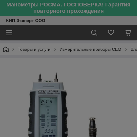
Манометры РОСМА. ГОСПОВЕРКА! Гарантия
повторного прохождения
КИП-Эксперт ООО
Товары и услуги
Измерительные приборы CEM
Вл