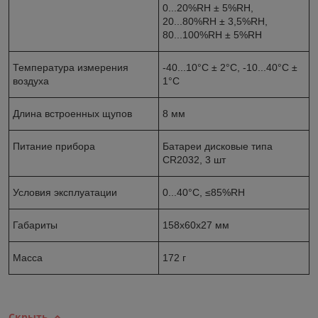
0...20%RH ± 5%RH,
20...80%RH ± 3,5%RH,
80...100%RH ± 5%RH
Температура измерения
-40...10°C ± 2°C, -10...40°C ±
воздуха
1°C
Длина встроенных щупов
8 мм
Питание прибора
Батареи дисковые типа
CR2032, 3 шт
Условия эксплуатации
0...40°C, ≤85%RH
Габариты
158х60х27 мм
Масса
172 г
Скрыть