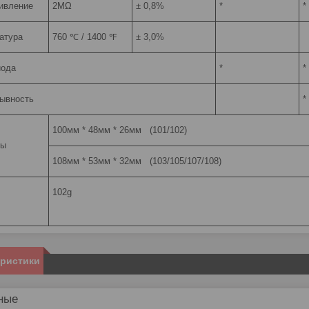
ивление
2MΩ
± 0,8%
*
*
атура
760 ℃ / 1400 ℉
± 3,0%
иода
*
*
ывность
*
100мм * 48мм * 26мм (101/102)
ры
108мм * 53мм * 32мм (103/105/107/108)
102g
еристики
ные