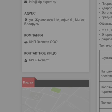
info@kip-expert.by
• Проре
• Ударо
• Эргон
• предн
ул. Жуковского 11А, офис 6., Минск,
Область
Беларусь
• ЖКХ, 
• Энерг
• радио
КИП-Эксперт ООО
Техниче
Функц
КИП-Эксперт
Напряж
постоя
Карта
Напряж
переме
Постоя