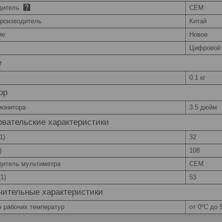
дитель
CEM
производитель
Китай
ие
Новое
Цифровой
е
0.1 кг
ор
монитора
3.5 дюйм
вательские характеристики
1)
32
)
108
дитель мультиметра
CEM
1)
53
нительные характеристики
н рабочих температур
от 0ºС до 