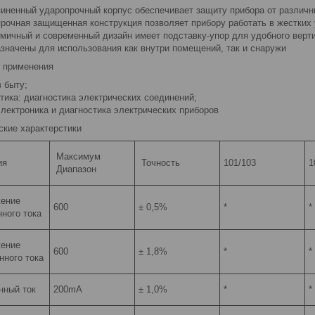
зиненный ударопрочный корпус обеспечивает защиту прибора от различ
прочная защищенная конструкция позволяет прибору работать в жестких
омичный и современный дизайн имеет подставку-упор для удобного верт
азначены для использования как внутри помещений, так и снаружи
 применения
в быту;
етика: диагностика электрических соединений;
электроника и диагностика электрических приборов
ские характерстики
Максимум
ия
Точность
101/103
1
Диапазон
ение
600
± 0,5%
*
*
нного тока
ение
600
± 1,8%
*
*
нного тока
нный ток
200mA
± 1,0%
*
*