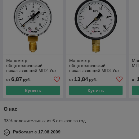
Манометр
Манометр
Ма
общетехнический
общетехнический
МП
показывающий МП2-Уф
показывающий МП3-Уф
d.50 РШ
1,0 МПа
6,87
13,84
от
руб.
от
руб.
от
Купить
Купить
О нас
33% положительных из 6 отзывов за год
Работает с 17.08.2009