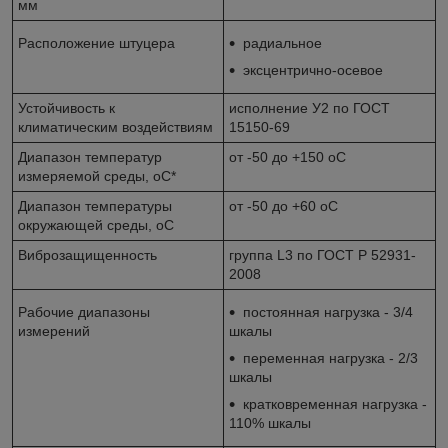
мм
Расположение штуцера
радиальное
эксцентрично-осевое
Устойчивость к
исполнение У2 по ГОСТ
климатическим воздействиям
15150-69
Диапазон температур
от -50 до +150
о
С
измеряемой среды,
о
С*
Диапазон температуры
от -50 до +60
о
С
окружающей среды,
о
С
Виброзащищенность
группа L3 по ГОСТ Р 52931-
2008
Рабочие диапазоны
постоянная нагрузка - 3/4
измерений
шкалы
переменная нагрузка - 2/3
шкалы
кратковременная нагрузка -
110% шкалы