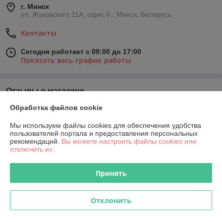
г. Минск
ул. Жуковского 11А, офис 6., Минск, Беларусь
Контакты
Сегодня работает с 09:00 до 17:00
Показать весь график работы
Отзывы о магазине
Обработка файлов cookie
У компании пока нет отзывов, добавьте первый
Мы используем файлы cookies для обеспечения удобства
пользователей портала и предоставления персональных
О нас
рекомендаций.
Вы можете настроить файлы cookies или
отключить их.
Контакты
Принять
Доставка и оплата
Отклонить
График работы