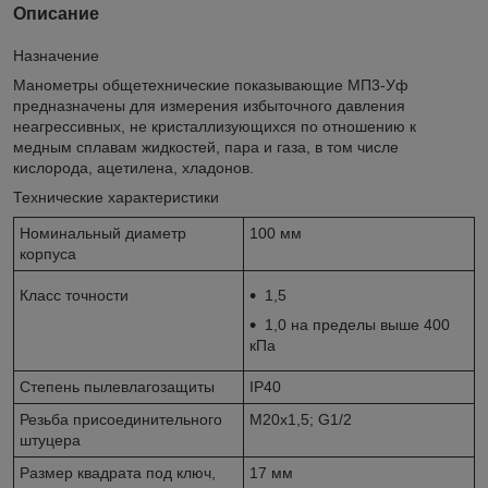
Описание
Назначение
Манометры общетехнические показывающие МП3-Уф
предназначены для измерения избыточного давления
неагрессивных, не кристаллизующихся по отношению к
медным сплавам жидкостей, пара и газа, в том числе
кислорода, ацетилена, хладонов.
Технические характеристики
Номинальный диаметр
100 мм
корпуса
Класс точности
1,5
1,0 на пределы выше 400
кПа
Степень пылевлагозащиты
IP40
Резьба присоединительного
М20х1,5; G1/2
штуцера
Размер квадрата под ключ,
17 мм