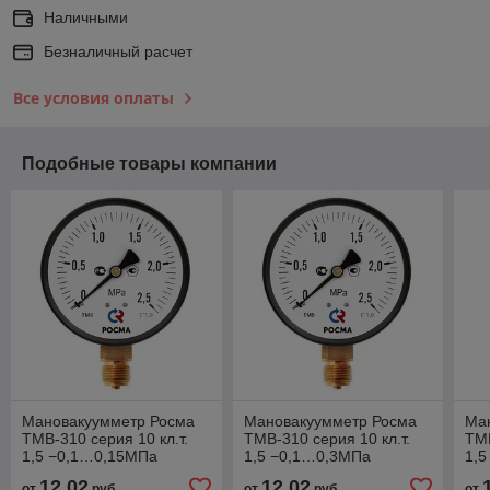
Наличными
Безналичный расчет
Все условия оплаты
Подобные товары компании
Мановакуумметр Росма
Мановакуумметр Росма
Ма
ТМВ-310 серия 10 кл.т.
ТМВ-310 серия 10 кл.т.
ТМВ
1,5 −0,1…0,15МПа
1,5 −0,1…0,3МПа
1,
М12×1,5 радиальный
М12×1,5 радиальный
М1
12,02
12,02
от
руб.
от
руб.
от