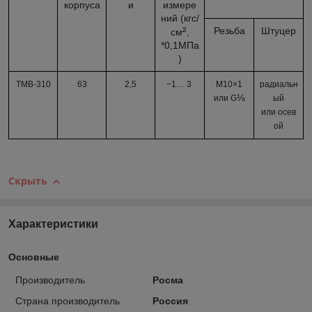
корпуса
и
измере
ний (кгс/
²
Резьба
Штуцер
см
,
*0,1МПа
)
ТМВ-310
63
2,5
−1…
3
М10×1
радиальн
⅛
или G
ый
или осев
ой
Скрыть
Характеристики
Основные
Производитель
Росма
Страна производитель
Россия