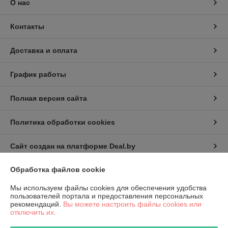
О нас
Контакты
Доставка и оплата
График работы
Полная версия сайта
Политика обработки cookies
Сайт создан на платформе Deal.by
Обработка файлов cookie
Информация для покупателя
Мы используем файлы cookies для обеспечения удобства
Юридическое лицо:
КИП-Эксперт ООО
пользователей портала и предоставления персональных
220007, г. Минск, ул. Жуковского, 11А, пом. №6
рекомендаций.
Вы можете настроить файлы cookies или
отключить их.
Регистрационный номер ЕГР: 191501141