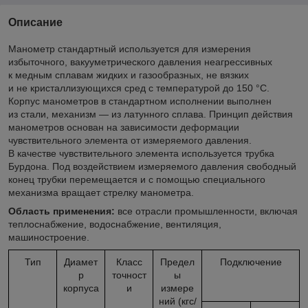
Описание
Манометр стандартный используется для измерения
избыточного, вакууметрического давления неагресcивных
к медным сплавам жидких и газообразных, не вязких
и не кристаллизующихся сред с температурой до 150 °C.
Корпус манометров в стандартном исполнении выполнен
из стали, механизм — из латунного сплава. Принцип действия
манометров основан на зависимости деформации
чувствительного элемента от измеряемого давления.
В качестве чувствительного элемента используется трубка
Бурдона. Под воздействием измеряемого давления свободный
конец трубки перемещается и с помощью специального
механизма вращает стрелку манометра.
Область применения:
все отрасли промышленности, включая
теплоснабжение, водоснабжение, вентиляция,
машиностроение.
Тип
Диамет
Класс
Предел
Подключение
р
точност
ы
корпуса
и
измере
ний (кгс/