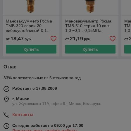
Мановакуумметр Росма
Мановакуумметр Росма
Ма
ТМВ-320 серии 20
ТМВ-510 серия 10 кл.т.
ТМВ
виброустойчивый-0,1…
1,0 −0,1…0,15МПа
1,
0,15 Мпа М12×1,5
М12×1,5 или G¼
М1
18,47
21,19
от
руб.
от
руб.
от
радиальный штуцер
радиальный
ра
Купить
Купить
О нас
33% положительных из 6 отзывов за год
Работает с 17.08.2009
г. Минск
ул. Жуковского 11А, офис 6., Минск, Беларусь
Контакты
Сегодня работает с 09:00 до 17:00
Показать весь график работы