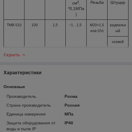
²
Резьба
Штуцер
см
,
*0,1МПа
)
ТМВ-510
100
1,5
−1…
1,5
М20×1,5
радиальн
½
или G
ый
осевой
Скрыть
Характеристики
Основные
Производитель
Росма
Страна производитель
Россия
Единица измерения
МПа
Защита оборудования от
IP40
воды и пыли IP