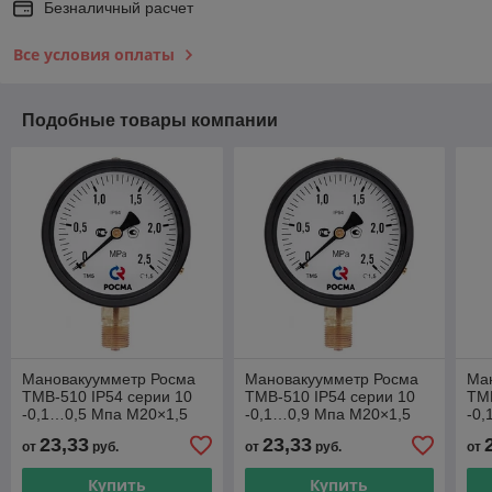
Безналичный расчет
Все условия оплаты
Подобные товары компании
Мановакуумметр Росма
Мановакуумметр Росма
Ма
ТМВ-510 IP54 серии 10
ТМВ-510 IP54 серии 10
ТМВ
-0,1…0,5 Мпа М20×1,5
-0,1…0,9 Мпа М20×1,5
-0,
или G½ радиальный
или G½ радиальный
ил
23,33
23,33
от
руб.
от
руб.
от
штуцер
штуцер
шт
Купить
Купить