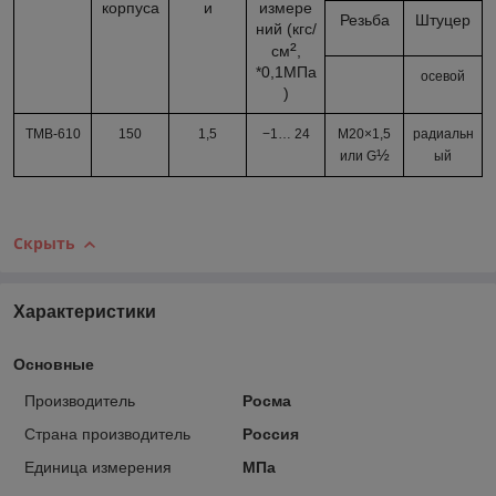
корпуса
и
измере
Резьба
Штуцер
ний (кгс/
²
см
,
*0,1МПа
осевой
)
ТМВ-610
150
1,5
−1…
24
М20×1,5
радиальн
½
или G
ый
Скрыть
Характеристики
Основные
Производитель
Росма
Страна производитель
Россия
Единица измерения
МПа