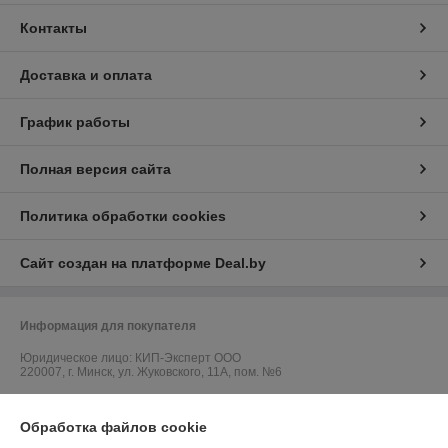
Контакты
Доставка и оплата
График работы
Полная версия сайта
Политика обработки cookies
Сайт создан на платформе Deal.by
Информация для покупателя
Юридическое лицо:
КИП-Эксперт ООО
220007, г. Минск, ул. Жуковского, 11А, пом. №6
Регистрационный номер ЕГР: 191501141
Обработка файлов cookie
УНП: 191501141