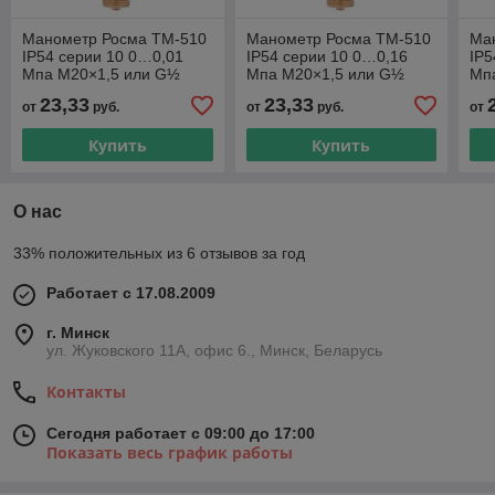
Манометр Росма ТМ-510
Манометр Росма ТМ-510
Ма
IP54 серии 10 0…0,01
IP54 серии 10 0…0,16
IP5
Мпа М20×1,5 или G½
Мпа М20×1,5 или G½
Мп
радиальный штуцер
радиальный штуцер
ра
23,33
23,33
от
руб.
от
руб.
от
Купить
Купить
О нас
33% положительных из 6 отзывов за год
Работает с 17.08.2009
г. Минск
ул. Жуковского 11А, офис 6., Минск, Беларусь
Контакты
Сегодня работает с 09:00 до 17:00
Показать весь график работы