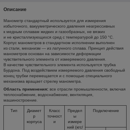
Описание
Манометр стандартный используется для измерения
избыточного, вакууметрического давления неагресcивных
к медным сплавам жидких и газообразных, не вязких
и не кристаллизующихся сред с температурой до 150 °C.
Корпус манометров в стандартном исполнении выполнен
из стали, механизм — из латунного сплава. Принцип действия
манометров основан на зависимости деформации
чувствительного элемента от измеряемого давления.
В качестве чувствительного элемента используется трубка
Бурдона. Под воздействием измеряемого давления свободный
конец трубки перемещается и с помощью специального
механизма вращает стрелку манометра.
Область применения:
все отрасли промышленности, включая
теплоснабжение, водоснабжение, вентиляция,
машиностроение.
Тип
Диамет
Класс
Предел
Подключение
р
точност
ы
корпуса
и
измере
ний (кгс/