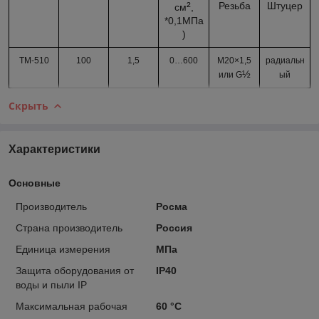
²
Резьба
Штуцер
см
,
*0,1МПа
)
ТМ-510
100
1,5
0…
600
М20×1,5
радиальн
½
или G
ый
Скрыть
Характеристики
Основные
Производитель
Росма
Страна производитель
Россия
Единица измерения
МПа
Защита оборудования от
IP40
воды и пыли IP
Максимальная рабочая
60 °С