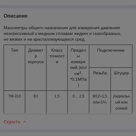
Описание
Манометры общего назначения для измерения давления
неагрессивный к медным сплавам жидких и газообразных,
не вязких и не кристаллизующихся сред.
Тип
Диамет
Класс
Предел
Подключение
р
точност
ы
корпуса
и
измере
ний (кгс/
²
Резьба
Штуцер
см
,
*0,1МПа
)
ТМ-310
63
1,5
0…
2,5
М12×1,5
радиальн
¼
или G
ый или
осевой
Скрыть