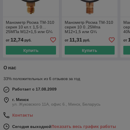
Манометр Росма ТМ-310
Манометр Росма ТМ-310
Ма
серия 10 кл.т. 1,5 0…
серия 10 0..25Мпа
сер
25МПа М12×1,5 или G¼
М12×1,5 или G¼
40
радиальный или осевой
радиальный или осевой
рад
12,74
11,31
от
руб.
от
руб.
от
штуцер
штуцер
шт
Купить
Купить
О нас
33% положительных из 6 отзывов за год
Работает с 17.08.2009
г. Минск
ул. Жуковского 11А, офис 6., Минск, Беларусь
Контакты
Показать весь график работы
Сегодня выходной