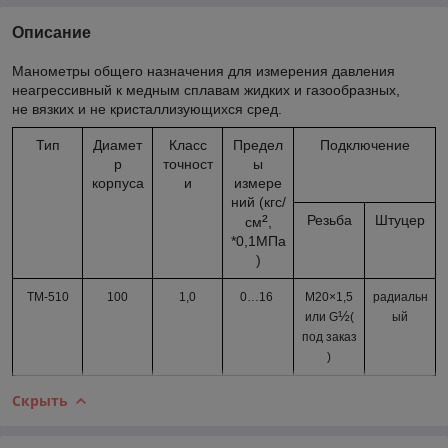
Описание
Манометры общего назначения для измерения давления
неагрессивный к медным сплавам жидких и газообразных,
не вязких и не кристаллизующихся сред.
Тип
Диамет
Класс
Предел
Подключение
р
точност
ы
корпуса
и
измере
ний (кгс/
²
Резьба
Штуцер
см
,
*0,1МПа
)
ТМ-510
100
1,0
0…
16
М20×1,5
радиальн
½
или G
(
ый
под заказ
)
Скрыть