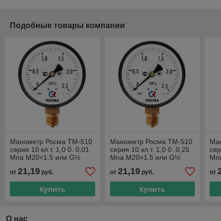
Подобные товары компании
Манометр Росма ТМ-510
Манометр Росма ТМ-510
Ма
серия 10 кл.т. 1,0 0..0,01
серия 10 кл.т. 1,0 0..0,25
сер
Мпа М20×1,5 или G½
Мпа М20×1,5 или G½
Мп
радиальный штуцер
радиальный штуцер
ра
21,19
21,19
от
руб.
от
руб.
от
Купить
Купить
О нас