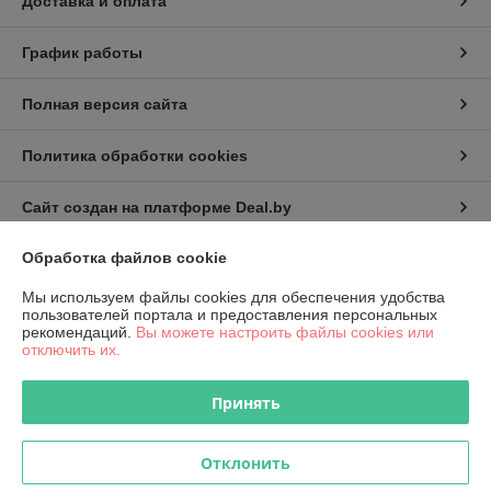
Доставка и оплата
График работы
Полная версия сайта
Политика обработки cookies
Сайт создан на платформе Deal.by
Обработка файлов cookie
Информация для покупателя
Мы используем файлы cookies для обеспечения удобства
Юридическое лицо:
КИП-Эксперт ООО
пользователей портала и предоставления персональных
220007, г. Минск, ул. Жуковского, 11А, пом. №6
рекомендаций.
Вы можете настроить файлы cookies или
отключить их.
Регистрационный номер ЕГР: 191501141
УНП: 191501141
Принять
Регистрационный орган: Администрация Октябрьского района
г.Минска
Отклонить
Дата регистрации компании: 12.01.2011