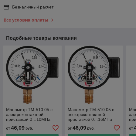
Безналичный расчет
Все условия оплаты
Подобные товары компании
Манометр ТМ-510.05 с
Манометр ТМ-510.05 с
Ма
электроконтактной
электроконтактной
эле
приставкой 0…10МПа
приставкой 0…16МПа
пр
М20×1,5 или G½
М20×1,5 или G½
М2
46,09
46,09
от
руб.
от
руб.
от
радиальный штуцер
радиальный штуцер
ра