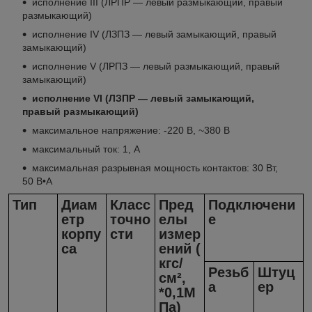
исполнение III (ЛРПР — левый размыкающий, правый
размыкающий)
исполнение IV (ЛЗПЗ — левый замыкающий, правый
замыкающий)
исполнение V (ЛРПЗ — левый размыкающий, правый
замыкающий)
исполнение VI (ЛЗПР — левый замыкающий,
правый размыкающий)
максимальное напряжение: -220 В, ~380 В
максимальный ток: 1, А
максимальная разрывная мощность контактов: 30 Вт,
50 В•А
Тип
Диам
Класс
Пред
Подключени
етр
точно
елы
е
корпу
сти
измер
са
ений (
кгс/
Резьб
Штуц
см²,
а
ер
*0,1М
Па)