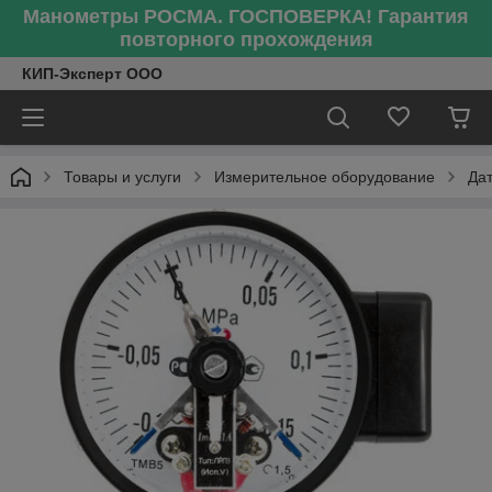
Манометры РОСМА. ГОСПОВЕРКА! Гарантия
повторного прохождения
КИП-Эксперт ООО
Товары и услуги
Измерительное оборудование
Да