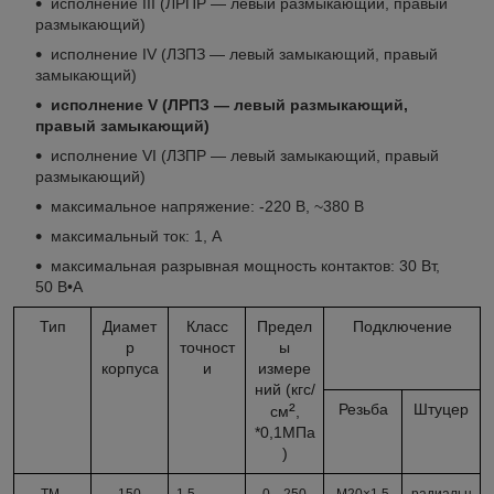
исполнение III (ЛРПР — левый размыкающий, правый
размыкающий)
исполнение IV (ЛЗПЗ — левый замыкающий, правый
замыкающий)
исполнение V (ЛРПЗ — левый размыкающий,
правый замыкающий)
исполнение VI (ЛЗПР — левый замыкающий, правый
размыкающий)
максимальное напряжение: -220 В, ~380 В
максимальный ток: 1, А
максимальная разрывная мощность контактов: 30 Вт,
50 В•А
Тип
Диамет
Класс
Предел
Подключение
р
точност
ы
корпуса
и
измере
ний (кгс/
²
Резьба
Штуцер
см
,
*0,1МПа
)