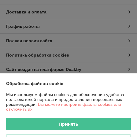
Доставка и оплата
График работы
Полная версия сайта
Политика обработки cookies
Сайт создан на платформе Deal.by
Обработка файлов cookie
Информация для покупателя
Мы используем файлы cookies для обеспечения удобства
Юридическое лицо:
КИП-Эксперт ООО
пользователей портала и предоставления персональных
220007, г. Минск, ул. Жуковского, 11А, пом. №6
рекомендаций.
Вы можете настроить файлы cookies или
отключить их.
Регистрационный номер ЕГР: 191501141
УНП: 191501141
Принять
Регистрационный орган: Администрация Октябрьского района
г.Минска