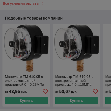
Все условия оплаты
Подобные товары компании
Манометр ТМ-610.05 с
Манометр ТМ-610.05 с
Ма
электроконтактной
электроконтактной
эле
приставкой 0…0,25МПа
приставкой 0…10МПа
пр
М20×1,5 или G½
М20×1,5 или G½
М2
43,95
50,67
от
руб.
от
руб.
от
радиальный штуцер
радиальный штуцер
ра
Купить
Купить