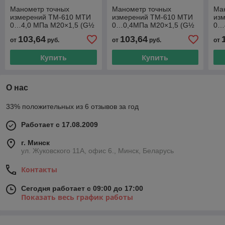
Манометр точных
Манометр точных
Ма
измерений ТМ-610 МТИ
измерений ТМ-610 МТИ
из
0…4,0 МПа М20×1,5 (G½
0…0,4МПа М20×1,5 (G½
0…
под заказ) радиальный
под заказ) радиальный
под
103,64
103,64
от
руб.
от
руб.
от
штуцер кл.т.1,0
штуцер кл.т. 0,6
шту
Купить
Купить
О нас
33% положительных из 6 отзывов за год
Работает с 17.08.2009
г. Минск
ул. Жуковского 11А, офис 6., Минск, Беларусь
Контакты
Сегодня работает с 09:00 до 17:00
Показать весь график работы