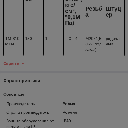
кгс/
Резьб
Штуц
см²,
а
ер
*0,1М
Па)
ТМ-610
150
1
0…4
М20×1,5
радиаль
МТИ
(G½ под
ный
заказ)
Скрыть
Характеристики
Основные
Производитель
Росма
Страна производитель
Россия
Защита оборудования от
IP40
воды и пыли IP