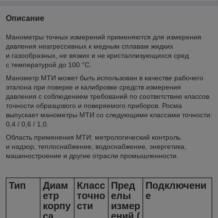
Описание
Манометры точных измерений применяются для измерения
давления неагресcивных к медным сплавам жидких
и газообразных, не вязких и не кристаллизующихся сред
с температурой до 100 °C.
Манометр МТИ может быть использован в качестве рабочего
эталона при поверке и калибровке средств измерения
давления с соблюдением требований по соответствию классов
точности образцового и поверяемого приборов. Росма
выпускает манометры МТИ со следующими классами точности:
0,4 / 0,6 / 1,0.
Область применения МТИ: метрологический контроль
и надзор, теплоснабжение, водоснабжение, энергетика,
машиностроение и другие отрасли промышленности.
Тип
Диам
Класс
Пред
Подключени
етр
точно
елы
е
корпу
сти
измер
са
ений (