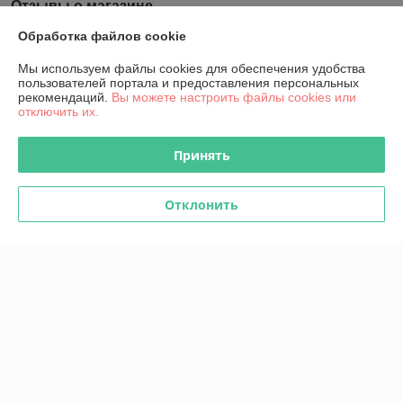
Отзывы о магазине
Обработка файлов cookie
У компании пока нет отзывов, добавьте первый
Мы используем файлы cookies для обеспечения удобства
пользователей портала и предоставления персональных
О нас
рекомендаций.
Вы можете настроить файлы cookies или
отключить их.
Контакты
Принять
Доставка и оплата
Отклонить
График работы
Полная версия сайта
Политика обработки cookies
Сайт создан на платформе Deal.by
Информация для покупателя