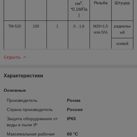
²
Резьба
Штуцер
см
,
*0,1МПа
)
ТМ-520
100
1
0…
1,6
М20×1,5
радиальн
½
или G
ый
осевой
Скрыть
Характеристики
Основные
Производитель
Росма
Страна производитель
Россия
Защита оборудования от
IP65
воды и пыли IP
Максимальная рабочая
60 °С