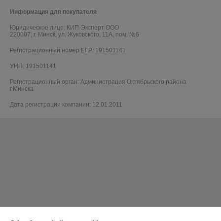
Информация для покупателя
Юридическое лицо:
КИП-Эксперт ООО
220007, г. Минск, ул. Жуковского, 11А, пом. №6
Регистрационный номер ЕГР: 191501141
УНП: 191501141
Регистрационный орган: Администрация Октябрьского района
г.Минска
Дата регистрации компании: 12.01.2011