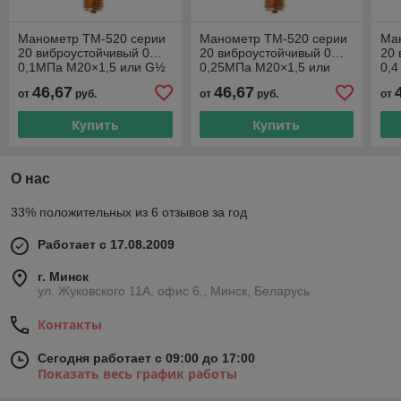
Манометр ТМ-520 серии
Манометр ТМ-520 серии
Ма
20 виброустойчивый 0…
20 виброустойчивый 0…
20
0,1МПа М20×1,5 или G½
0,25МПа М20×1,5 или
0,
осевой штуцер
G½ осевой штуцер
осе
46,67
46,67
от
руб.
от
руб.
от
Купить
Купить
О нас
33% положительных из 6 отзывов за год
Работает с 17.08.2009
г. Минск
ул. Жуковского 11А, офис 6., Минск, Беларусь
Контакты
Сегодня работает с 09:00 до 17:00
Показать весь график работы