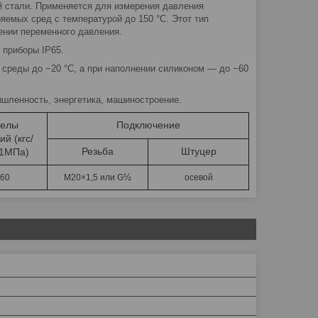
 стали. Применяется для измерения давления
яемых сред с температурой до 150 °C. Этот тип
ении переменного давления.
приборы IP65.
среды до −20 °C, а при наполнении силиконом — до −60
шленность, энергетика, машиностроение.
елы
Подключение
й (кгс/
Резьба
Штуцер
0,1МПа)
½
160
М20×1,5 или G
осевой