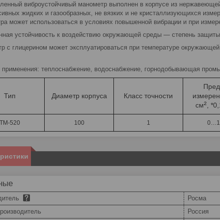
енный виброустойчивый манометр выполнен в корпусе из нержавеющей
сивных жидких и газообразных, не вязких и не кристаллизующихся измер
ра может использоваться в условиях повышенной вибрации и при измер
ная устойчивость к воздействию окружающей среды — степень защиты 
р с глицерином может эксплуатироваться при температуре окружающей 
 применения: теплоснабжение, водоснабжение, горнодобывающая промы
Пред
Тип
Диаметр корпуса
Класс точности
измерени
²
см
, *
ТМ-520
100
1
0…
еристики
ные
дитель
Росма
производитель
Россия