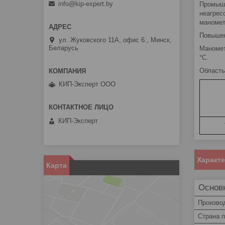
info@kip-expert.by
Промышл
неагрес
маномет
Повышен
ул. Жуковского 11А, офис 6., Минск,
Беларусь
Маномет
°C.
Область
КИП-Эксперт ООО
КИП-Эксперт
Характ
Карта
Основ
Произво
Страна 