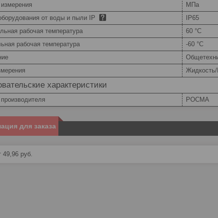
 измерения
МПа
оборудования от воды и пыли IP
IP65
льная рабочая температура
60 °С
ьная рабочая температура
-60 °С
ние
Общетехни
змерения
Жидкость/
вательские характеристики
 производителя
РОСМА
ация для заказа
 49,96
руб.