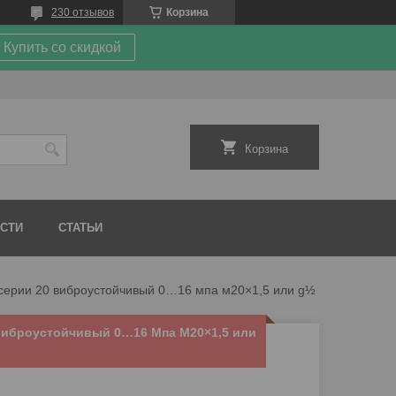
230 отзывов
Корзина
Купить со скидкой
Корзина
СТИ
СТАТЬИ
Манометр тм-520 серии 20 виброустойчивый 0…16 мпа м20×1,5 или g½ осевой штуцер
виброустойчивый 0…16 Мпа М20×1,5 или