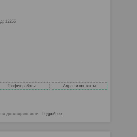
од:
12255
График работы
Адрес и контакты
й
по договоренности
Подробнее