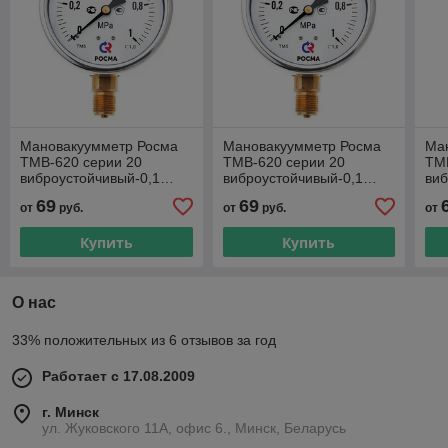
Мановакуумметр Росма
Мановакуумметр Росма
Ма
ТМВ-620 серии 20
ТМВ-620 серии 20
ТМ
виброустойчивый-0,1…
виброустойчивый-0,1…
ви
0,3 Мпа М20×1,5 или G½
0,5 Мпа М20×1,5 или G½
0,
69
69
от
руб.
от
руб.
от
радиальный штуцер
радиальный штуцер
ра
Купить
Купить
О нас
33% положительных из 6 отзывов за год
Работает с 17.08.2009
г. Минск
ул. Жуковского 11А, офис 6., Минск, Беларусь