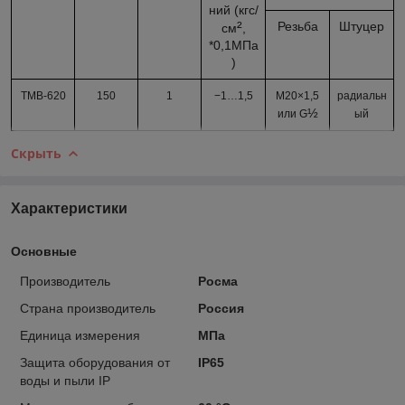
ний (кгс/
²
Резьба
Штуцер
см
,
*0,1МПа
)
ТМВ-620
150
1
−1…
1,5
М20×1,5
радиальн
½
или G
ый
Скрыть
Характеристики
Основные
Производитель
Росма
Страна производитель
Россия
Единица измерения
МПа
Защита оборудования от
IP65
воды и пыли IP