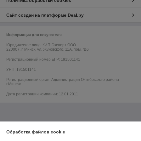
Политика обработки cookies
Сайт создан на платформе Deal.by
Информация для покупателя
Юридическое лицо:
КИП-Эксперт ООО
220007, г. Минск, ул. Жуковского, 11А, пом. №6
Регистрационный номер ЕГР: 191501141
УНП: 191501141
Регистрационный орган: Администрация Октябрьского района
г.Минска
Дата регистрации компании: 12.01.2011
Обработка файлов cookie