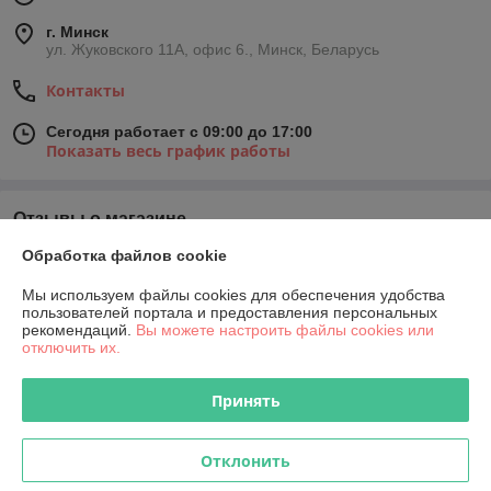
г. Минск
ул. Жуковского 11А, офис 6., Минск, Беларусь
Контакты
Сегодня работает с 09:00 до 17:00
Показать весь график работы
Отзывы о магазине
Обработка файлов cookie
У компании пока нет отзывов, добавьте первый
Мы используем файлы cookies для обеспечения удобства
пользователей портала и предоставления персональных
О нас
рекомендаций.
Вы можете настроить файлы cookies или
отключить их.
Контакты
Принять
Доставка и оплата
Отклонить
График работы