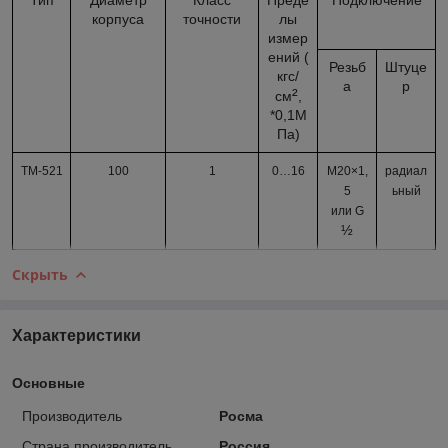
корпуса
точности
лы
измер
ений (
Резьб
Штуце
кгс/
а
р
²
см
,
*0,1М
Па)
ТМ-521
100
1
0…16
М20×1,
радиал
5
ьный
или G
½
Скрыть
Характеристики
Основные
Производитель
Росма
Страна производитель
Россия