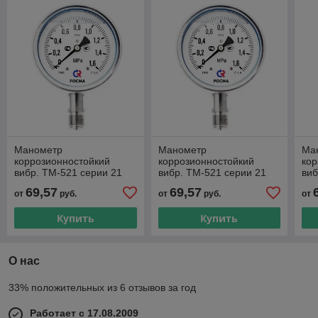
Манометр
Манометр
Ма
коррозионностойкий
коррозионностойкий
кор
вибр. ТМ-521 серии 21
вибр. ТМ-521 серии 21
виб
0…0,1МПа М20×1,5 или
0…0,16МПа М20×1,5 или
0…
69,57
69,57
от
руб.
от
руб.
от
G½ радиальный штуцер
G½ радиальный штуцер
G½
Купить
Купить
О нас
33% положительных из 6 отзывов за год
Работает с 17.08.2009